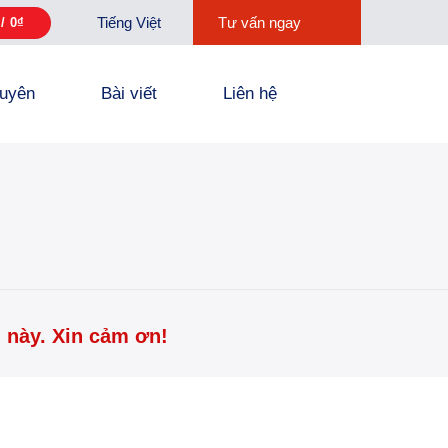
Tiếng Việt
Tư vấn ngay
 /
0
₫
guyên
Bài viết
Liên hệ
 này. Xin cảm ơn!