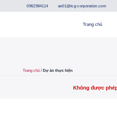
Bỏ
0962984114
ae01@tcg-corporation.com
qua
nội
dung
Trang chủ
TCG
DỰ ÁN
Dự án
thực
hiện
Trang chủ
/
Dự án thực hiện
Không được phép 