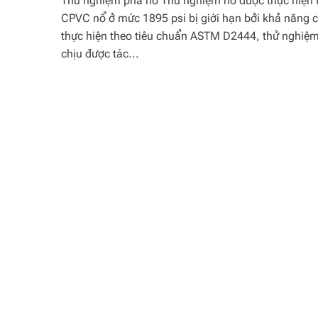
Thử nghiệm phá nổ Thử nghiệm nổ được thực hiện
CPVC nổ ở mức 1895 psi bị giới hạn bởi khả năng 
thực hiện theo tiêu chuẩn ASTM D2444, thử nghiệ
chịu được tác...