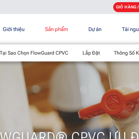
GIỎ HÀNG 
Giới thiệu
Sản phẩm
Dự án
Tài ng
Tại Sao Chọn FlowGuard CPVC
Lắp Đặt
Thông Số K
OWGUARD® CPVC ƯU Đ