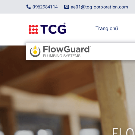
Bỏ
0962984114
ae01@tcg-corporation.com
qua
nội
dung
Trang chủ
FL