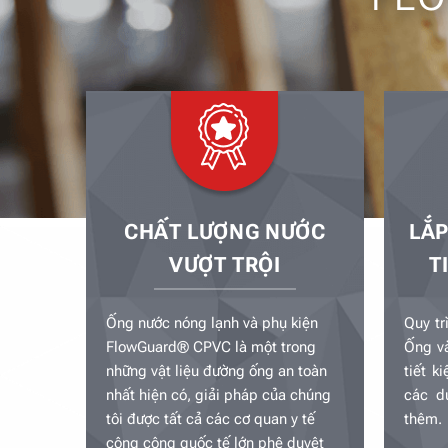
CHẤT LƯỢNG NƯỚC
LẮP
VƯỢT TRỘI
T
Ống nước nóng lạnh và phụ kiện
Quy tr
FlowGuard® CPVC là một trong
Ống v
những vật liệu đường ống an toàn
tiết k
nhất hiện có, giải pháp của chúng
các d
tôi được tất cả các cơ quan y tế
thêm.
công cộng quốc tế lớn phê duyệt