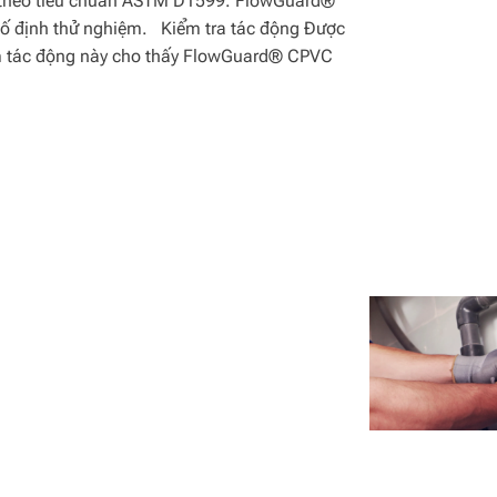
 theo tiêu chuẩn ASTM D1599. FlowGuard®
cố định thử nghiệm. Kiểm tra tác động Được
m tác động này cho thấy FlowGuard® CPVC