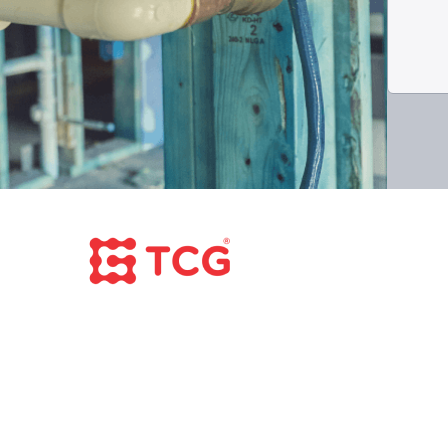
CÔNG TY CỔ PHẦN TC TOÀN CẦU VIỆT 
Trụ sở chính:
Tầng 5, Tòa nhà HUD3, số 121-123 Tô
0962984114