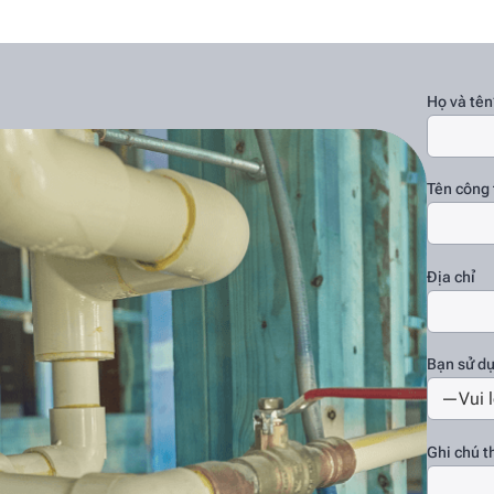
Họ và tên
Tên công 
Địa chỉ
Bạn sử d
Ghi chú 