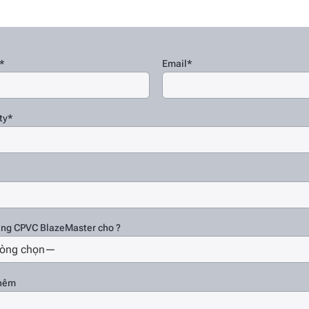
*
Email*
ty*
ụng CPVC BlazeMaster cho ?
thêm