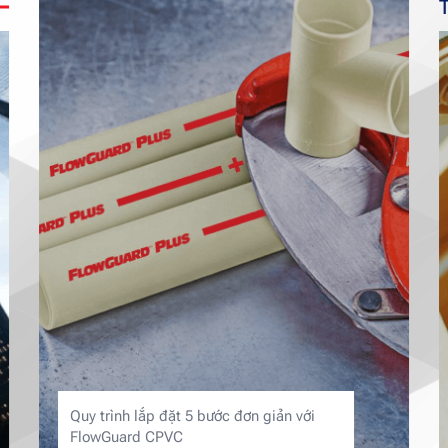
T
Quy trình lắp đặt 5 bước đơn giản với
FlowGuard CPVC