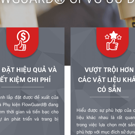
 ĐẶT HIỆU QUẢ VÀ
VƯỢT TRỘI HƠN
IẾT KIỆM CHI PHÍ
CÁC VẬT LIỆU KH
CÓ SẴN
ình lắp đặt được đề xuất của
à Phụ kiện FlowGuard® đang
Hiểu được sự phù hợp của c
iệm thời gian và tiền bạc cho
liệu khác nhau là rất quan
ự án phát triển và trang bị
trong việc lựa chọn một sả
phù hợp với mục đích sử dụn