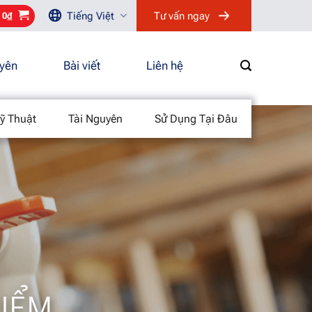
Tiếng Việt
Tư vấn ngay
/
0
₫
uyên
Bài viết
Liên hệ
ỹ Thuật
Tài Nguyên
Sử Dụng Tại Đâu
IỂM