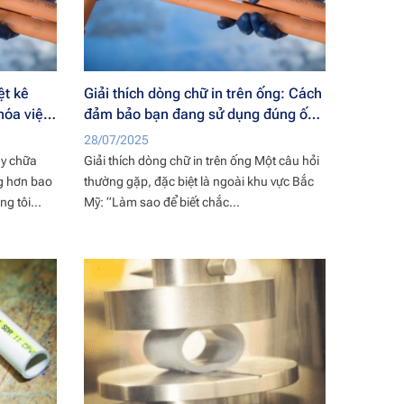
ệt kê
Giải thích dòng chữ in trên ống: Cách
hóa việc
đảm bảo bạn đang sử dụng đúng ống
và phụ kiện chính hãng
28/07/2025
BlazeMaster®CPVC
áy chữa
Giải thích dòng chữ in trên ống Một câu hỏi
g hơn bao
thường gặp, đặc biệt là ngoài khu vực Bắc
g tôi...
Mỹ: “Làm sao để biết chắc...