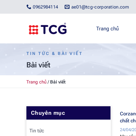
Bỏ
0962984114
ae01@tcg-corporation.com
qua
nội
dung
Trang chủ
TIN TỨC & BÀI VIẾT
Bài viết
Trang chủ
/
Bài viết
Chuyên mục
Corzan
chất ch
24/04/2
Tin tức