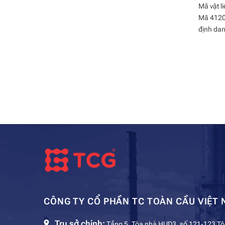
Mã vật l
Mã 4120 
định dan
CÔNG TY CỔ PHẦN TC TOÀN CẦU VIỆT 
Trụ sở chính:
Tầng 5, Tòa nhà HUD3, số 121-123 Tô