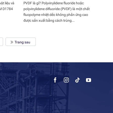
ật liệu và
PVDF là gì? Polyvinylidene fluoride hoặc
STM D1784
polyvinylidene difluoride (PVDF) là một chất
fluopolyme nhiệt dẻo không phản ứng cao
được sản xuất bằng cách trùng...
Trang sau