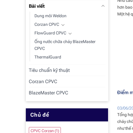
Nhu cầu 
Bài viết
hơn bao 
Một hệ q
Dung môi Weldon
Corzan CPVC
FlowGuard CPVC
Ống nước chữa cháy BlazeMaster
CPVC
ThermalGuard
Tiêu chuẩn kỹ thuật
Corzan CPVC
Điểm m
BlazeMaster CPVC
03/06/2
Chủ đề
Tổng hợ
cháy ch
như thế 
CPVC Corzan
(1)