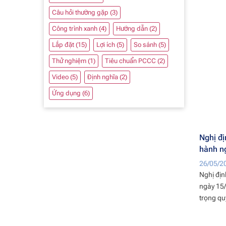
Câu hỏi thường gặp
(3)
Công trình xanh
(4)
Hướng dẫn
(2)
Lắp đặt
(15)
Lợi ích
(5)
So sánh
(5)
Thử nghiệm
(1)
Tiêu chuẩn PCCC
(2)
Video
(5)
Định nghĩa
(2)
Ứng dụng
(6)
Nghị đ
hành n
26/05/2
Nghị đị
ngày 15/
trọng quy