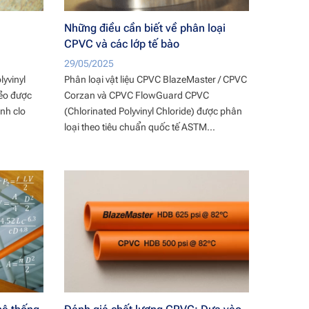
Những điều cần biết về phân loại
CPVC và các lớp tế bào
29/05/2025
yvinyl
Phân loại vật liệu CPVC BlazeMaster / CPVC
dẻo được
Corzan và CPVC FlowGuard CPVC
ình clo
(Chlorinated Polyvinyl Chloride) được phân
loại theo tiêu chuẩn quốc tế ASTM...