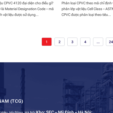
iệu CPVC 4120 đại diện cho điều gì?
Phân loại CPVC theo mã chỉ định v
là Material Designation Code – mã
phân lớp vật liệu Cell Class – A
h vật liệu được sử dụng...
CPVC được phân loại theo tiêu...
1
2
3
4
…
24
NAM (TCG)
Kho: SEC – Mỹ Đình – Hà Nội:
 Hiệu, Hà Đông, Hà Nội