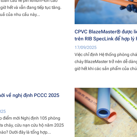
toàn cầu về pin lithium-ion cao
giờ hết và vẫn đang tiếp tục tăng.
uả của nhu cầu này...
CPVC BlazeMaster® được li
trên RIB SpecLink để hợp lý 
lập kế hoạch cho các kỹ sư
17/09/2025
Việc chỉ định Hệ thống phòng ch
cháy BlazeMaster trở nên dễ dàn
giờ hết khi các sản phẩm của chún
ới về nghị định PCCC 2025
025
p điểm mới Nghị định 105 phòng
ữa cháy, cứu nạn cứu hộ năm 2025
nào? Dưới đây là tổng hợp...