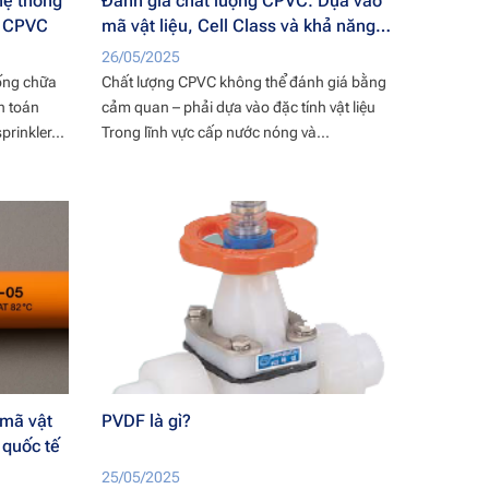
hệ thống
Đánh giá chất lượng CPVC: Dựa vào
g CPVC
mã vật liệu, Cell Class và khả năng
chịu áp suất dài hạn
26/05/2025
hống chữa
Chất lượng CPVC không thể đánh giá bằng
h toán
cảm quan – phải dựa vào đặc tính vật liệu
rinkler...
Trong lĩnh vực cấp nước nóng và...
 mã vật
PVDF là gì?
 quốc tế
25/05/2025