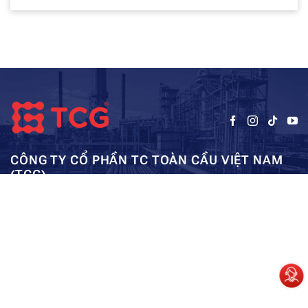
CÔNG TY CỔ PHẦN TC TOÀN CẦU VIỆT NAM
(TCG)
Trụ sở chính:
Tầng 5, Tòa nhà HUD3, số 121-123 Tô Hiệu, Hà
Kho: SEC – Mỹ Đình – Hà Nội:
Đông, Hà Nội
0962984114
ae01@tcg-corporation.com
Copyright © 2023 by tctoancau.com All Rights Reserved
Giới thiệu
Sản phẩm
Dự án
Tài nguyên
Liên hệ
Sitemap