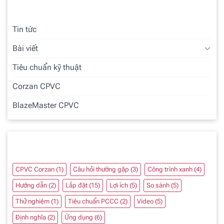
Tin tức
Bài viết
Tiêu chuẩn kỹ thuật
Corzan CPVC
BlazeMaster CPVC
Chủ đề
CPVC Corzan
(1)
Câu hỏi thường gặp
(3)
Công trình xanh
(4)
Hướng dẫn
(2)
Lắp đặt
(15)
Lợi ích
(5)
So sánh
(5)
Thử nghiệm
(1)
Tiêu chuẩn PCCC
(2)
Video
(5)
Định nghĩa
(2)
Ứng dụng
(6)