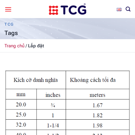
Bỏ
qua
nội
TCG
dung
Tags
Trang chủ
/
Lắp đặt