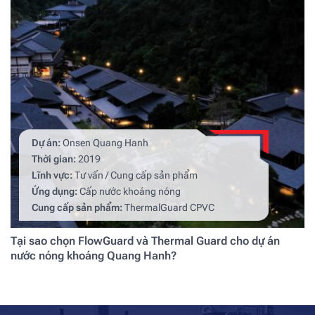
Dự án:
Onsen Quang Hanh
Thời gian:
2019
Lĩnh vực:
Tư vấn / Cung cấp sản phẩm
Ứng dụng:
Cấp nước khoáng nóng
Cung cấp sản phẩm:
ThermalGuard CPVC
Tại sao chọn FlowGuard và Thermal Guard cho dự án
nước nóng khoáng Quang Hanh?