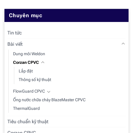
Chuyên mục
Tin tức
Bài viết
Dung môi Weldon
Corzan CPVC
Lắp đặt
Thông số kỹ thuật
FlowGuard CPVC
Ống nước chữa cháy BlazeMaster CPVC
ThermalGuard
Tiêu chuẩn kỹ thuật
Corzan CPVC