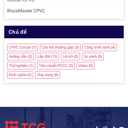
BlazeMaster CPVC
Chủ đề
CPVC Corzan
(1)
Câu hỏi thường gặp
(3)
Công trình xanh
(4)
Hướng dẫn
(2)
Lắp đặt
(15)
Lợi ích
(5)
So sánh
(5)
Thử nghiệm
(1)
Tiêu chuẩn PCCC
(2)
Video
(5)
Định nghĩa
(2)
Ứng dụng
(6)