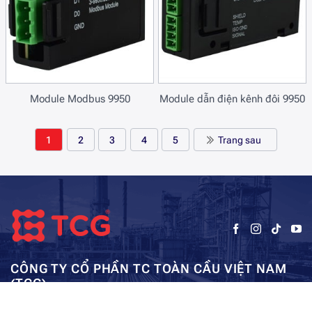
Module Modbus 9950
Module dẫn điện kênh đôi 9950
1
2
3
4
5
Trang sau
CÔNG TY CỔ PHẦN TC TOÀN CẦU VIỆT NAM
(TCG)
Trụ sở chính:
Tầng 5, Tòa nhà HUD3, số 121-123 Tô Hiệu, Hà