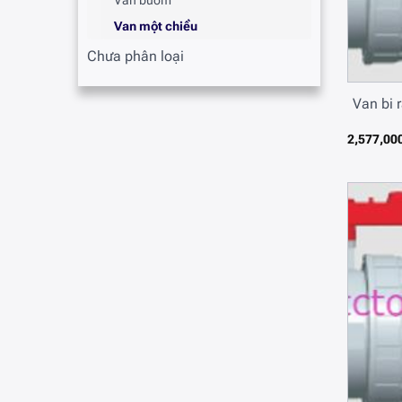
Van bướm
Van một chiều
Chưa phân loại
Van bi 
2,577,00