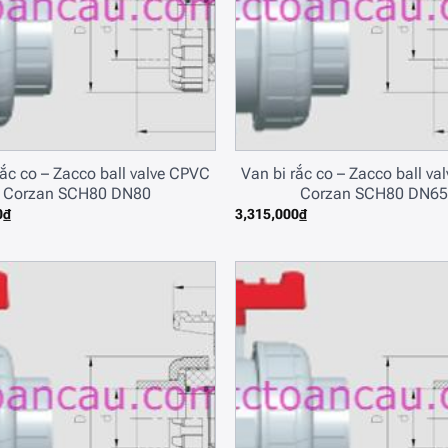
rắc co – Zacco ball valve CPVC
Van bi rắc co – Zacco ball v
Corzan SCH80 DN80
Corzan SCH80 DN65
0
₫
3,315,000
₫