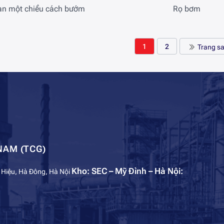
an một chiều cách bướm
Rọ bơm
1
2
Trang s
NAM (TCG)
Kho: SEC – Mỹ Đình – Hà Nội:
 Hiệu, Hà Đông, Hà Nội