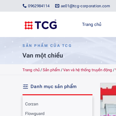
Bỏ
0962984114
ae01@tcg-corporation.com
qua
nội
dung
Trang chủ
SẢN PHẨM CỦA TCG
Van một chiều
Trang chủ
/
Sản phẩm
/
Van và hệ thống truyền động
/
Danh mục sản phẩm
Corzan
Flowguard