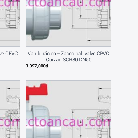
alve CPVC
Van bi rắc co – Zacco ball valve CPVC
Corzan SCH80 DN50
3,097,000
₫