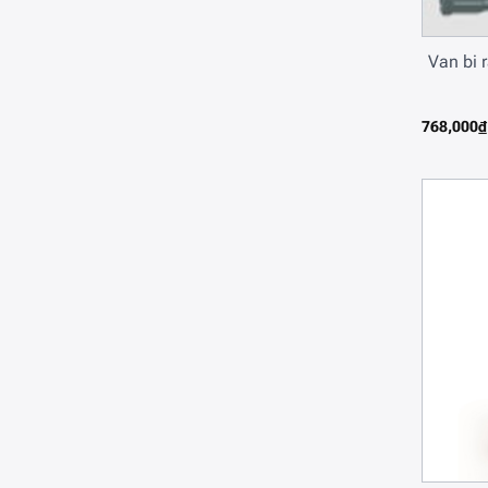
Van bi 
768,000
₫