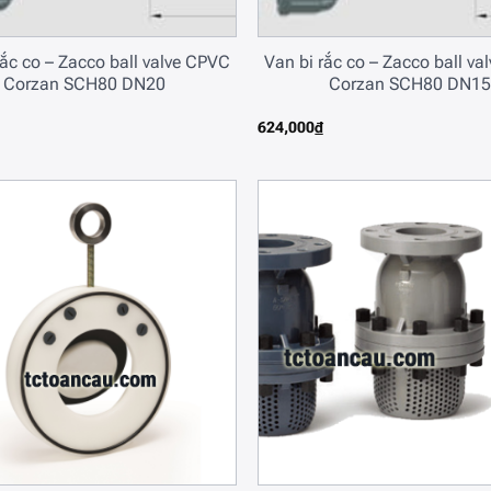
rắc co – Zacco ball valve CPVC
Van bi rắc co – Zacco ball v
Corzan SCH80 DN20
Corzan SCH80 DN15
624,000
₫