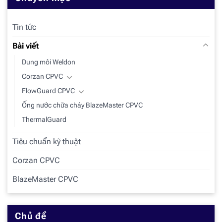
Tin tức
Bài viết
Dung môi Weldon
Corzan CPVC
FlowGuard CPVC
Ống nước chữa cháy BlazeMaster CPVC
ThermalGuard
Tiêu chuẩn kỹ thuật
Corzan CPVC
BlazeMaster CPVC
Chủ đề