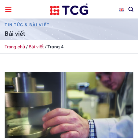
Bỏ
qua
nội
TIN TỨC & BÀI VIẾT
dung
Bài viết
Trang chủ
/
Bài viết
/
Trang 4