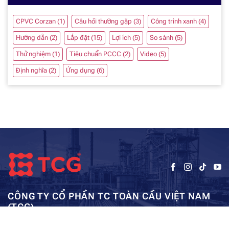
CPVC Corzan
(1)
Câu hỏi thường gặp
(3)
Công trình xanh
(4)
Hướng dẫn
(2)
Lắp đặt
(15)
Lợi ích
(5)
So sánh
(5)
Thử nghiệm
(1)
Tiêu chuẩn PCCC
(2)
Video
(5)
Định nghĩa
(2)
Ứng dụng
(6)
CÔNG TY CỔ PHẦN TC TOÀN CẦU VIỆT NAM
(TCG)
Trụ sở chính:
Tầng 5, Tòa nhà HUD3, số 121-123 Tô Hiệu, Hà