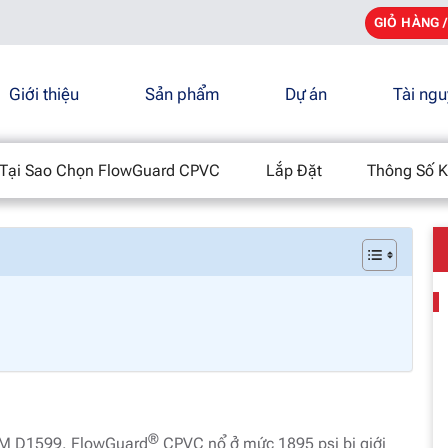
GIỎ HÀNG 
Giới thiệu
Sản phẩm
Dự án
Tài ng
 FlowGuard CPVC
Tại Sao Chọn FlowGuard CPVC
Lắp Đặt
Thông Số K
®
STM D1599. FlowGuard
CPVC nổ ở mức 1895 psi bị giới