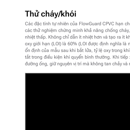
Thử cháy/khói
Các đặc tính tự nhiên của FlowGuard CPVC hạn chế
các thử nghiệm chứng minh khả năng chống cháy, l
nhiệt thấp. Không chỉ dẫn ít nhiệt hơn và tạo ra ít
oxy giới hạn (LOI) là 60% (LOI được định nghĩa là n
ổn định của mẫu sau khi bắt lửa, tỷ lệ oxy trong 
tắt trong điều kiện khí quyển bình thường. Khi tiế
đường ống, giữ nguyên vị trí mà không tan chảy và 