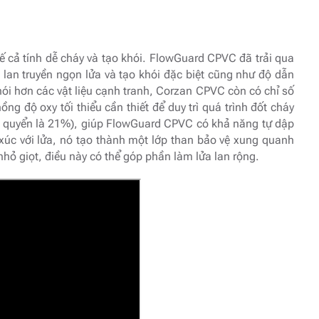
 cả tính dễ cháy và tạo khói. FlowGuard CPVC đã trải qua
an truyền ngọn lửa và tạo khói đặc biệt cũng như độ dẫn
 khói hơn các vật liệu cạnh tranh, Corzan CPVC còn có chỉ số
ồng độ oxy tối thiểu cần thiết để duy trì quá trình đốt cháy
khí quyển là 21%), giúp FlowGuard CPVC có khả năng tự dập
p xúc với lửa, nó tạo thành một lớp than bảo vệ xung quanh
nhỏ giọt, điều này có thể góp phần làm lửa lan rộng.