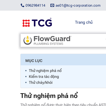
Bỏ
0962984114
ae01@tcg-corporation.com
qua
nội
dung
Trang chủ
Trang chủ
/
Flowguard Brand
/
Video các thử nghiệm
MỤC LỤC
Thử nghiệm phá nổ
Kiểm tra tác động
Thử cháy/khói
Thử nghiệm phá nổ
Thử nghiệm nổ được thực hiện theo tiêu chuẩn A