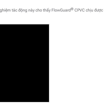
®
nghiệm tác động này cho thấy FlowGuard
CPVC chịu được