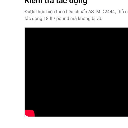
Kiểm tra tác động
Được thực hiện theo tiêu chuẩn ASTM D2444, thử 
tác động 18 ft / pound mà không bị vỡ.