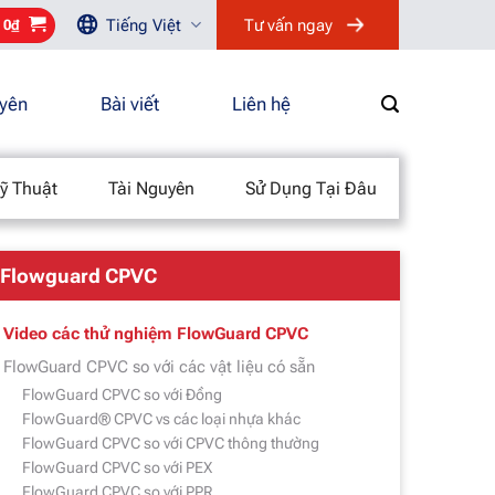
Tiếng Việt
Tư vấn ngay
/
0
₫
uyên
Bài viết
Liên hệ
ỹ Thuật
Tài Nguyên
Sử Dụng Tại Đâu
Flowguard CPVC
Video các thử nghiệm FlowGuard CPVC
FlowGuard CPVC so với các vật liệu có sẵn
FlowGuard CPVC so với Đồng
FlowGuard® CPVC vs các loại nhựa khác
FlowGuard CPVC so với CPVC thông thường
FlowGuard CPVC so với PEX
FlowGuard CPVC so với PPR