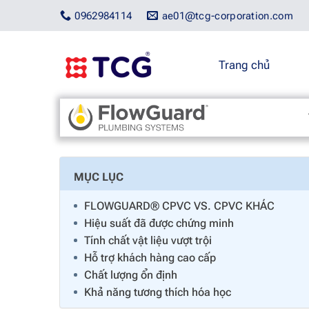
Bỏ
0962984114
ae01@tcg-corporation.com
qua
nội
dung
Trang chủ
Trang chủ
/
Flowguard Brand
/
FlowGuard CPVC so với 
MỤC LỤC
FLOWGUARD® CPVC VS. CPVC KHÁC
Hiệu suất đã được chứng minh
Tính chất vật liệu vượt trội
Hỗ trợ khách hàng cao cấp
Chất lượng ổn định
Khả năng tương thích hóa học