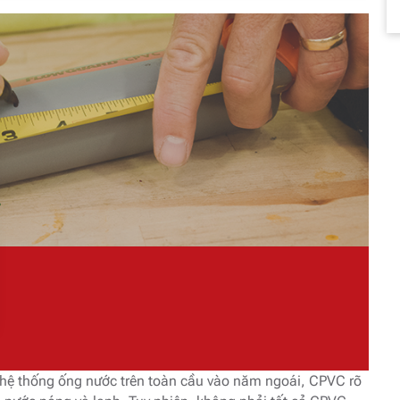
 hệ thống ống nước trên toàn cầu vào năm ngoái, CPVC rõ