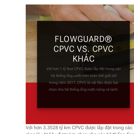
FLOWGUARD®
CPVC VS.
CPVC
KHÁC
Với hơn 1 tỷ feet CPVC được lắp đặt trong các
hệ thống ống nước trên toàn thế giới chỉ
trong năm 2017, CPVC là vật liệu được lựa
chọn cho hệ thống ống nước nóng và lạnh.
Với hơn 3.3528 tỷ km CPVC được lắp đặt trong các