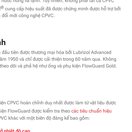
g nước nóng và lạnh. Tuy nhiên, không phải tất cả CPVC
®
d
cung cấp hiệu suất đã được chứng minh được hỗ trợ bởi
hà đổi mới công nghệ CPVC.
nh
 đầu tiên được thương mại hóa bởi Lubrizol Advanced
năm 1950 và chỉ được cải thiện trong 60 năm qua. Không
theo dõi và phả hệ như ống và phụ kiện FlowGuard Gold.
iện CPVC hoàn chỉnh duy nhất được làm từ vật liệu được
iện FlowGuard được kiểm tra theo
các tiêu chuẩn hiệu
 CPVC khác với một biên độ đáng kể bao gồm:
ở nhiệt độ cao