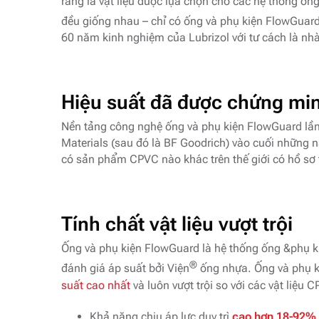
ràng là vật liệu được lựa chọn cho các hệ thống ốn
đều giống nhau – chỉ có ống và phụ kiện FlowGuar
60 năm kinh nghiệm của Lubrizol với tư cách là n
Hiệu suất đã được chứng mi
Nền tảng công nghệ ống và phụ kiện FlowGuard lần
Materials (sau đó là BF Goodrich) vào cuối những 
có sản phẩm CPVC nào khác trên thế giới có hồ sơ 
Tính chất vật liệu vượt trội
Ống và phụ kiện FlowGuard là hệ thống ống &phụ k
®
đánh giá áp suất bởi Viện
ống nhựa. Ống và phụ k
suất cao nhất
và luôn vượt trội so với các vật liệu
Khả năng chịu áp lực duy trì
cao hơn 18-92% 