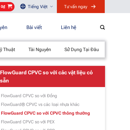
Tiếng Việt
Tư vấn ngay
/
0
₫
uyên
Bài viết
Liên hệ
ỹ Thuật
Tài Nguyên
Sử Dụng Tại Đâu
FlowGuard CPVC so với các vật liệu có
sẵn
FlowGuard CPVC so với Đồng
FlowGuard® CPVC vs các loại nhựa khác
FlowGuard CPVC so với CPVC thông thường
FlowGuard CPVC so với PEX