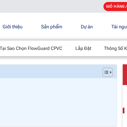
GIỎ HÀNG 
Giới thiệu
Sản phẩm
Dự án
Tài ng
các vật liệu có sẵn
/
FlowGuard CPVC so với CPVC thông thường
Tại Sao Chọn FlowGuard CPVC
Lắp Đặt
Thông Số K