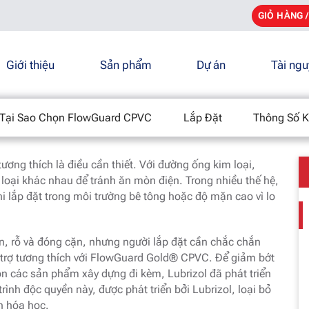
GIỎ HÀNG 
Giới thiệu
Sản phẩm
Dự án
Tài ng
hích hóa học FBC cho FlowGuard ® CPVC
Tại Sao Chọn FlowGuard CPVC
Lắp Đặt
Thông Số K
tương thích là điều cần thiết. Với đường ống kim loại,
 loại khác nhau để tránh ăn mòn điện. Trong nhiều thế hệ,
i lắp đặt trong môi trường bê tông hoặc độ mặn cao vì lo
 rỗ và đóng cặn, nhưng người lắp đặt cần chắc chắn
trợ tương thích với FlowGuard Gold® CPVC. Để giảm bớt
ọn các sản phẩm xây dựng đi kèm, Lubrizol đã phát triển
nh độc quyền này, được phát triển bởi Lubrizol, loại bỏ
h hóa học.