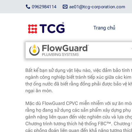
Bỏ
0962984114
ae01@tcg-corporation.com
qua
nội
dung
Trang chủ
Trang chủ
/
Flowguard Brand
/
Chương trình tương t
Bất kể bạn sử dụng vật liệu nào, việc đảm bảo tính 
ngành công nghiệp biết tránh tiếp xúc giữa các kim
thợ ống nước đã biết rằng đồng phải được bảo vệ kh
ngại ăn mòn.
Mặc dù FlowGuard CPVC miễn nhiễm với sự ăn mòn,
rằng họ đang sử dụng các sản phẩm xây dựng phụ 
gánh nặng liên quan đến việc nghiên cứu và lựa ch
Chương trình tương thích hệ thống FBC™. Chương trì
các phỏng đoán liên quan đến khả năng tương thíc