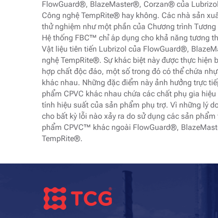
FlowGuard®, BlazeMaster®, Corzan® của Lubrizol
Công nghệ TempRite® hay không. Các nhà sản xuấ
thử nghiệm như một phần của Chương trình Tương t
Hệ thống FBC™ chỉ áp dụng cho khả năng tương thí
Vật liệu tiên tiến Lubrizol của FlowGuard®, Bla
nghệ TempRite®. Sự khác biệt này được thực hiện 
hợp chất độc đáo, một số trong đó có thể chứa nhự
khác nhau. Những đặc điểm này ảnh hưởng trực tiế
phẩm CPVC khác nhau chứa các chất phụ gia hiệu 
tính hiệu suất của sản phẩm phụ trợ. Vì những lý d
cho bất kỳ lỗi nào xảy ra do sử dụng các sản phẩm 
phẩm CPVC™ khác ngoài FlowGuard®, BlazeMaste
TempRite®.