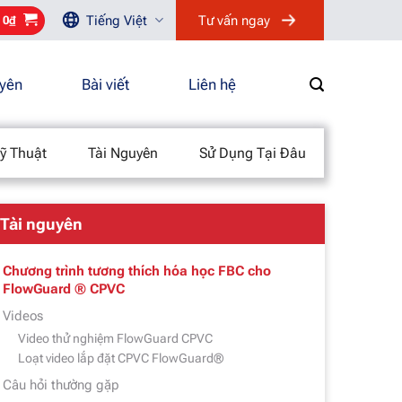
Tiếng Việt
Tư vấn ngay
/
0
₫
uyên
Bài viết
Liên hệ
ỹ Thuật
Tài Nguyên
Sử Dụng Tại Đâu
Tài nguyên
Chương trình tương thích hóa học FBC cho
FlowGuard ® CPVC
Videos
Video thử nghiệm FlowGuard CPVC
Loạt video lắp đặt CPVC FlowGuard®
Câu hỏi thường gặp