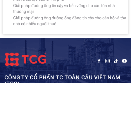
Giải pháp đường ống tin cậy và bền vững cho các tòa nhà
thương mại
Giải pháp đường ống đường ống đáng tin cậy cho căn hộ và tòa
nhà có nhiều người thuê
CÔNG TY CỔ PHẦN TC TOÀN CẦU VIỆT NAM
(TCG)
Trụ sở chính:
Tầng 5, Tòa nhà HUD3, số 121-123 Tô Hiệu, Hà
Kho: SEC – Mỹ Đình – Hà Nội:
Đông, Hà Nội
0962984114
ae01@tcg-corporation.com
Copyright © 2023 by tctoancau.com All Rights Reserved