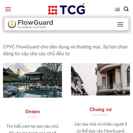
Bỏ
qua
nội
Trang chủ
/
Flowguard Brand
/
Thương hiệu được lựa chọn
dung
cho công trình thương mại và dân dụng
CPVC FlowGuard cho dân dụng và thương mại. Sự lựa chọn
đáng tin cậy cho các chủ đầu tư
Chung cư
Onsen
Các tòa nhà có nhiều người ở
Tìm hiểu xem tại sao các chủ
có thể dựa vào FlowGuard
đầu tư vận hành các cơ sở