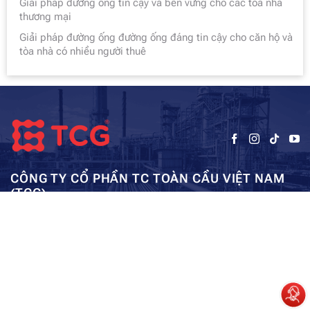
Giải pháp đường ống tin cậy và bền vững cho các tòa nhà
thương mại
Giải pháp đường ống đường ống đáng tin cậy cho căn hộ và
tòa nhà có nhiều người thuê
CÔNG TY CỔ PHẦN TC TOÀN CẦU VIỆT NAM
(TCG)
Trụ sở chính:
Tầng 5, Tòa nhà HUD3, số 121-123 Tô Hiệu, Hà
Kho: SEC – Mỹ Đình – Hà Nội:
Đông, Hà Nội
0962984114
ae01@tcg-corporation.com
Copyright © 2023 by tctoancau.com All Rights Reserved