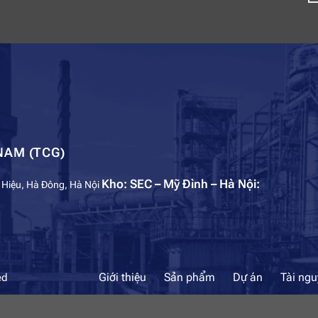
NAM (TCG)
Kho: SEC – Mỹ Đình – Hà Nội:
 Hiệu, Hà Đông, Hà Nội
Giới thiệu
Sản phẩm
Dự án
Tài ng
ed