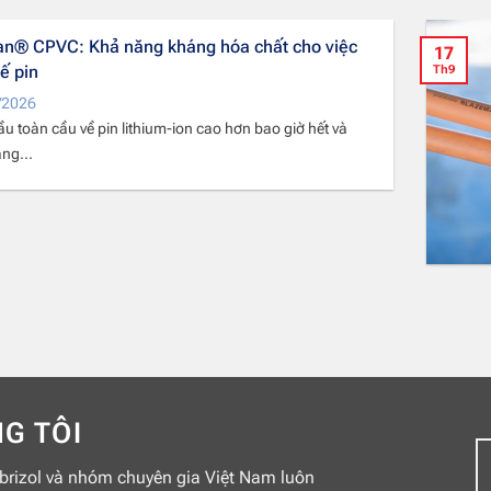
an® CPVC: Khả năng kháng hóa chất cho việc
17
hế pin
Th9
/2026
u toàn cầu về pin lithium-ion cao hơn bao giờ hết và
ng...
G TÔI
brizol và nhóm chuyên gia Việt Nam luôn