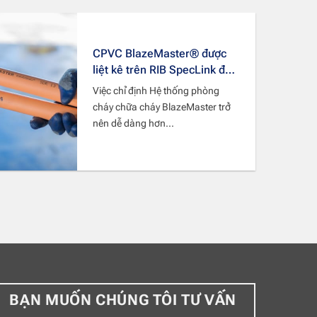
CPVC BlazeMaster® được
liệt kê trên RIB SpecLink để
hợp lý hóa việc lập kế hoạch
Việc chỉ định Hệ thống phòng
cho các kỹ sư
cháy chữa cháy BlazeMaster trở
nên dễ dàng hơn...
BẠN MUỐN CHÚNG TÔI TƯ VẤN