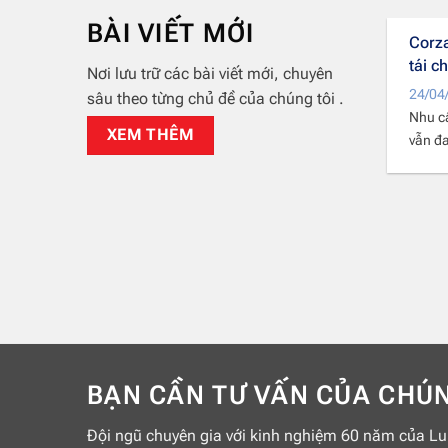
BÀI VIẾT MỚI
định 105/2025/NĐ-CP – ban hành ngày
Corz
/2025
tái c
Nơi lưu trữ các bài viết mới, chuyên
/2025
24/04
sâu theo từng chủ đề của chúng tôi .
ịnh 105/2025/NĐ-CP – ban hành ngày 15/05/2025 – là
Nhu cầ
XEM THÊM
n pháp lý quan...
vẫn đa
BẠN CẦN TƯ VẤN CỦA CHÚN
Đội ngũ chuyên gia với kinh nghiệm 60 năm của Lu