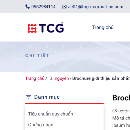
Bỏ
0962984114
ae01@tcg-corporation.com
qua
nội
dung
Trang chủ
CHI TIẾT
Trang chủ
/
Tài nguyên
/
Brochure giới thiệu sản ph
Broc
Danh mục
Số lượt tải:
Tiêu chuẩn quy chuẩn
Mô tả ch
Chứng nhận
Ipsum ha