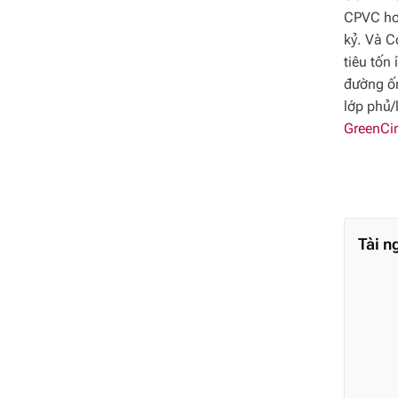
CPVC hơn
kỷ. Và C
tiêu tốn
đường ốn
lớp phủ/
GreenCi
Tài n