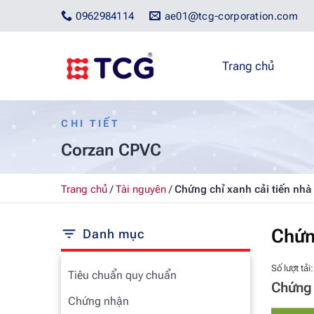
Bỏ
0962984114
ae01@tcg-corporation.com
qua
nội
dung
Trang chủ
CHI TIẾT
Corzan CPVC
Trang chủ
/
Tài nguyên
/
Chứng chỉ xanh cải tiến nh
Chứn
Danh mục
Số lượt tải:
Tiêu chuẩn quy chuẩn
Chứng 
Chứng nhận