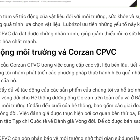
 tâm về tác động của vật liệu đối với môi trường, sức khỏe và 
g quá trình lựa chọn vật liệu. Lubrizol ưu tiên những yếu tố nà
PVC đã đạt được chứng nhận xanh, giúp giảm thiểu rủi ro sức
c hóa chất mạnh.
động môi trường và Corzan CPVC
của Corzan CPVC trong việc cung cấp các vật liệu bền lâu, tiết 
g tôi nhằm phát triển các phương pháp thực hành hiệu quả nhấ
 của nó.
đầy đủ về tác động của các sản phẩm của chúng tôi và hỗ trợ nhu
 vòng đời cho Hệ thống đường ống Corzan trên toàn cầu và ở Bắ
 môi trường từ đầu đến cuối của hệ thống, bao gồm các giai đoạ
vòng đời. Việc đánh giá được thực hiện bởi cơ quan bên thứ ba, 
n tập Tạp chí Quốc tế về Đánh giá Vòng đời. Để có được bản 
PVC còn góp phần bảo vệ môi trường nhờ thời gian sử dụng lâu d