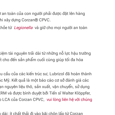
sự an toàn của con người phải được đặt lên hàng
y khi xây dựng Corzan® CPVC.
 khỏe từ
Legionella
và giữ cho mọi người an toàn
kiệm tài nguyên trải dài từ những nỗ lực hậu trường
t cho đến sản phẩm cuối cùng giúp tối đa hóa
 cầu của các kiến ​​trúc sư, Lubrizol đã hoàn thành
c Mỹ. Kết quả là một báo cáo cơ sở đánh giá các
n nguyên liệu thô, sản xuất, vận chuyển, sử dụng
ERM và được bình duyệt bởi Tiến sĩ Walter Klöppfer,
sao LCA của Corzan CPVC,
vui lòng liên hệ với chúng
ài; ít chất thải đi vào bãi chôn lấp từ Corzan