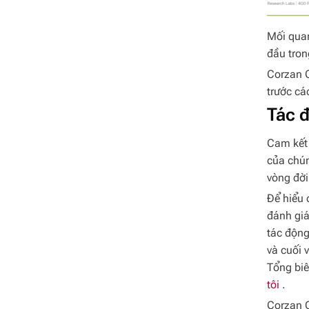
Mối quan
đầu tron
Corzan C
trước cá
Tác 
Cam kết 
của chún
vòng đời
Để hiểu 
đánh giá
tác động
và cuối 
Tổng biê
tôi
.
Corzan C