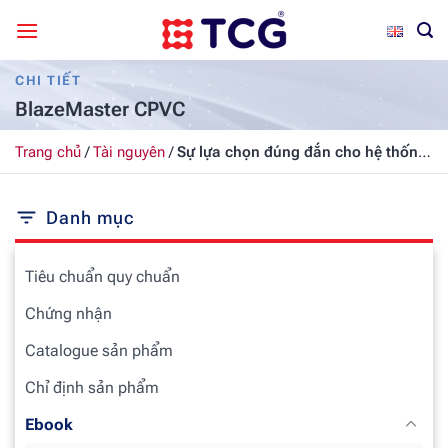
Bỏ
qua
nội
CHI TIẾT
dung
BlazeMaster CPVC
Trang chủ
/
Tài nguyên
/
Sự lựa chọn đúng đắn cho hệ thống
chữa cháy trường học
Danh mục
Tiêu chuẩn quy chuẩn
Chứng nhận
Catalogue sản phẩm
Chỉ định sản phẩm
Ebook