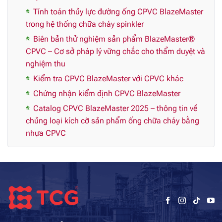
Tính toán thủy lực đường ống CPVC BlazeMaster
trong hệ thống chữa cháy spinkler
Biên bản thử nghiệm sản phẩm BlazeMaster®
CPVC – Cơ sở pháp lý vững chắc cho thẩm duyệt và
nghiệm thu
Kiểm tra CPVC BlazeMaster với CPVC khác
Chứng nhận kiểm định CPVC BlazeMaster
Catalog CPVC BlazeMaster 2025 – thông tin về
chủng loại kích cỡ sản phẩm ống chữa cháy bằng
nhựa CPVC