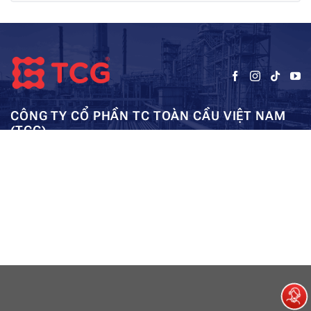
CÔNG TY CỔ PHẦN TC TOÀN CẦU VIỆT NAM
(TCG)
Trụ sở chính:
Tầng 5, Tòa nhà HUD3, số 121-123 Tô Hiệu, Hà
Kho: SEC – Mỹ Đình – Hà Nội:
Đông, Hà Nội
0962984114
ae01@tcg-corporation.com
Copyright © 2023 by tctoancau.com All Rights Reserved
Giới thiệu
Sản phẩm
Dự án
Tài nguyên
Liên hệ
Sitemap