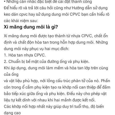
• Những cân nhắc đặc biệt để cài đặt thành công
Để hiểu rõ và trả lời câu hỏi cũng như Hướng dẫn sử dụng
keo dán cpvc hay sử dụng dung môi CPVC bạn cần hiểu rõ
các khái niệm sau:
Xi măng dung môi là gì?
Xi măng dung môi được tạo thành từ nhựa CPVC, chất ổn
định và chất độn hòa tan trong hỗn hợp dung môi. Những
dung môi này phục vụ hai mục đích:
1. Hòa tan nhựa CPVC.
2. Chuẩn bị bề mặt của đường ống và phụ kiện.
Khi áp dụng, dung môi làm mềm và hòa tan lớp trên cùng
của ống
và vật liệu phù hợp, nới lỏng cấu trúc phân tử của nó. Phần
côn trong ổ cắm phụ kiện tạo ra khớp nối can thiệp để đảm
bảo tiếp xúc giữa ống và phụ kiện. Điều này cho phép vật
liệu tự kết dính với nhau khi hai mảnh được kết nối.
Các khớp nối hợp nhất này giúp duy trì tuổi thọ, độ biến
dạng cao