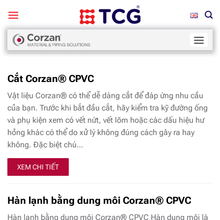
Bỏ
qua
nội
Trang chủ
/
Lắp đặt
dung
Cắt Corzan® CPVC
Vật liệu Corzan® có thể dễ dàng cắt để đáp ứng nhu cầu
của bạn. Trước khi bắt đầu cắt, hãy kiểm tra kỹ đường ống
và phụ kiện xem có vết nứt, vết lõm hoặc các dấu hiệu hư
hỏng khác có thể do xử lý không đúng cách gây ra hay
không. Đặc biệt chú…
XEM CHI TIẾT
Hàn lạnh bằng dung môi Corzan® CPVC
Hàn lạnh bằng dung môi Corzan® CPVC Hàn dung môi là