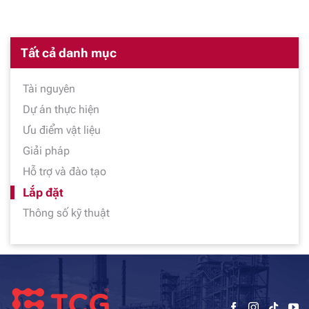
Tất cả danh mục
Tài nguyên
Dự án thực hiện
Ưu điểm vật liệu
Giải pháp
Hỗ trợ và đào tạo
Lắp đặt
Thông số kỹ thuật