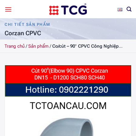
Bỏ
qua
nội
CHI TIẾT SẢN PHẨM
dung
Corzan CPVC
Trang chủ
/
Sản phẩm
/
Co/cút – 90° CPVC Công Nghiệp
SCH80, DN100, 4 (Inch)