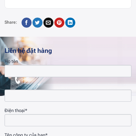
Share:
Liên hệ đặt hàng
Họ tên
Email*
Điện thoại*
Tên công ty của bạn*