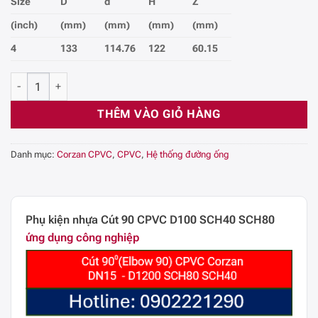
Size
D
d
H
Z
(inch)
(mm)
(mm)
(mm)
(mm)
4
133
114.76
122
60.15
Co/cút - 90° CPVC Công Nghiệp SCH80, DN100, 4 (Inch) số lượng
THÊM VÀO GIỎ HÀNG
Danh mục:
Corzan CPVC
,
CPVC
,
Hệ thống đường ống
Phụ kiện nhựa Cút 90 CPVC D100 SCH40 SCH80
ứng dụng công nghiệp