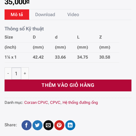
35,000
₫
Mô tả
Download
Video
Thông số Kỹ thuật
Size
D
d
L
Z
(inch)
(mm)
(mm)
(mm)
(mm)
1¼ x 1
42.42
33.66
34.75
30.58
Lót giảm - Flush Style Reducer Bushing CPVC Công Nghiệp SCH80,
THÊM VÀO GIỎ HÀNG
Danh mục:
Corzan CPVC
,
CPVC
,
Hệ thống đường ống
Share: