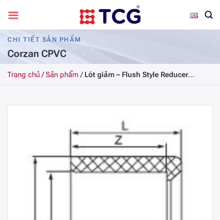
Bỏ
qua
nội
CHI TIẾT SẢN PHẨM
dung
Corzan CPVC
Trang chủ
/
Sản phẩm
/
Lót giảm – Flush Style Reducer
Bushing CPVC Công Nghiệp SCH80, DN32X25