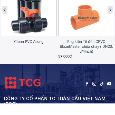
Clean PVC Asung
Phụ kiện Tê đều CPVC
BlazeMaster chữa cháy ( DN20,
3/4Inch)
57,000
₫
CÔNG TY CỔ PHẦN TC TOÀN CẦU VIỆT NAM
(TCG)
Trụ sở chính:
Tầng 5, Tòa nhà HUD3, số 121-123 Tô Hiệu, Hà