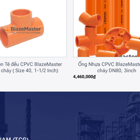
ện Tê đều CPVC BlazeMaster
Ống Nhựa CPVC BlazeMaste
cháy ( Size 40, 1-1/2 Inch)
cháy DN80, 3inch
4,460,000
₫
NAM (TCG)