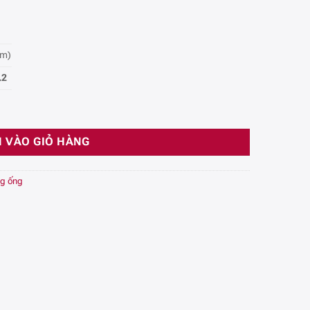
m)
.2
ượng
 VÀO GIỎ HÀNG
ng ống