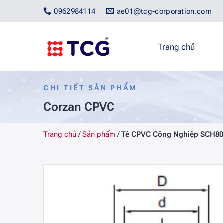
Bỏ
0962984114
ae01@tcg-corporation.com
qua
nội
dung
Trang chủ
CHI TIẾT SẢN PHẨM
Corzan CPVC
Trang chủ
/
Sản phẩm
/
Tê CPVC Công Nghiệp SCH80,