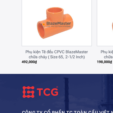
l Guard
Phụ kiện Tê đều CPVC BlazeMaster
Phụ ki
chữa cháy ( Size 65, 2-1/2 Inch)
chữa 
492,000
₫
198,000
₫
CÔNG TY CỔ PHẦN TC TOÀN CẦU VIỆT 