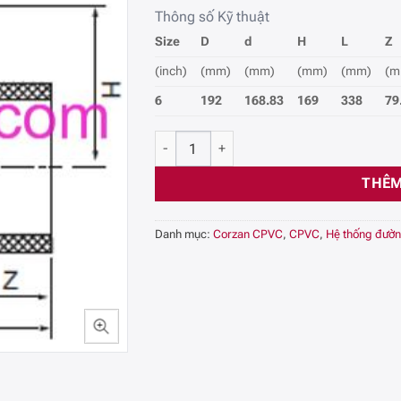
Thông số Kỹ thuật
Size
D
d
H
L
Z
(inch)
(mm)
(mm)
(mm)
(mm)
(m
6
192
168.83
169
338
79
Tê CPVC Công Nghiệp SCH80, 6 (Inch) số l
THÊM
Danh mục:
Corzan CPVC
,
CPVC
,
Hệ thống đườ