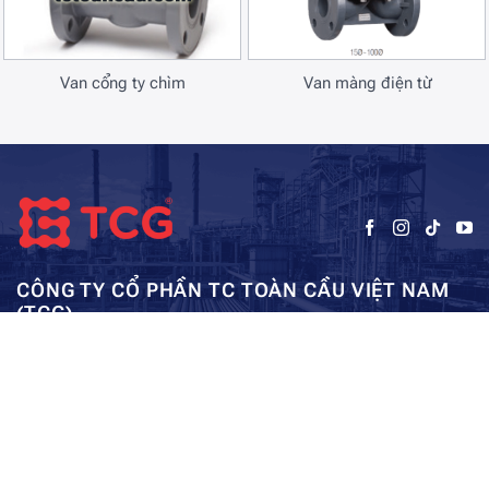
Van cổng ty chìm
Van màng điện từ
CÔNG TY CỔ PHẦN TC TOÀN CẦU VIỆT NAM
(TCG)
Trụ sở chính:
Tầng 5, Tòa nhà HUD3, số 121-123 Tô Hiệu, Hà
Kho: SEC – Mỹ Đình – Hà Nội:
Đông, Hà Nội
0962984114
ae01@tcg-corporation.com
Copyright © 2023 by tctoancau.com All Rights Reserved