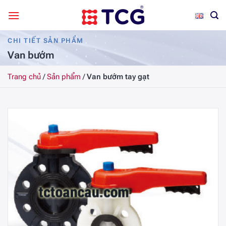
Bỏ
qua
nội
CHI TIẾT SẢN PHẨM
dung
Van bướm
Trang chủ
/
Sản phẩm
/
Van bướm tay gạt