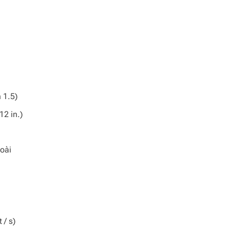
 1.5)
2 in.)
oài
 / s)