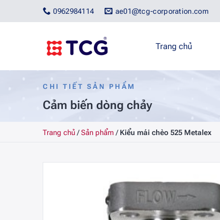
Bỏ
0962984114
ae01@tcg-corporation.com
qua
nội
dung
Trang chủ
CHI TIẾT SẢN PHẨM
Cảm biến dòng chảy
Trang chủ
/
Sản phẩm
/
Kiểu mái chèo 525 Metalex