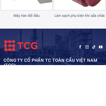
Máy hàn đối đầu
Làm sạch phụ kiện khi sửa chữa
CÔNG TY CỔ PHẦN TC TOÀN CẦU VIỆT NAM
(TCG)
Trụ sở chính:
Tầng 5, Tòa nhà HUD3, số 121-123 Tô Hiệu, Hà
Kho: SEC – Mỹ Đình – Hà Nội:
Đông, Hà Nội
0962984114
ae01@tcg-corporation.com
Copyright © 2023 by tctoancau.com All Rights Reserved