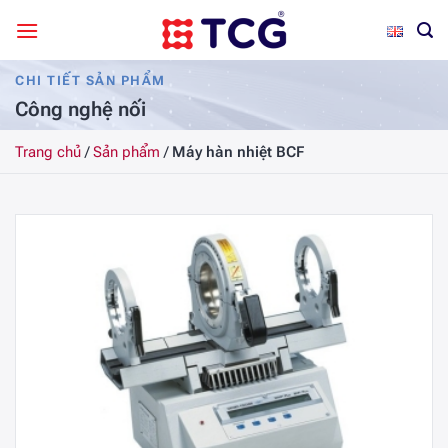
Bỏ
qua
nội
CHI TIẾT SẢN PHẨM
dung
Công nghệ nối
Trang chủ
/
Sản phẩm
/
Máy hàn nhiệt BCF