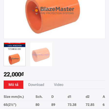
22,000
₫
Mô tả
Download
Video
Siz
e
mm(in.)
Sch.
D
d1
d2
A
65(2
½
”)
80
89
73.38
72.85
6