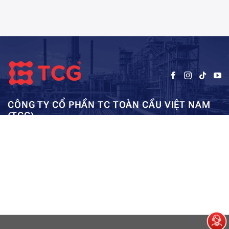
CÔNG TY CỔ PHẦN TC TOÀN CẦU VIỆT NAM
(TCG)
Trụ sở chính:
Tầng 5, Tòa nhà HUD3, số 121-123 Tô Hiệu, Hà
Kho: SEC – Mỹ Đình – Hà Nội:
Đông, Hà Nội
0962984114
ae01@tcg-corporation.com
Copyright © 2023 by tctoancau.com All Rights Reserved
Giới thiệu
Sản phẩm
Dự án
Tài nguyên
Liên hệ
Sitemap