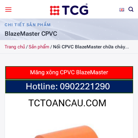
Bỏ
qua
nội
CHI TIẾT SẢN PHẨM
dung
BlazeMaster CPVC
Trang chủ
/
Sản phẩm
/
Nối CPVC BlazeMaster chữa cháy
65(2½”)