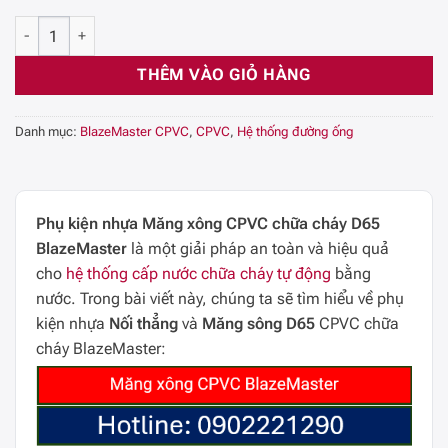
Nối CPVC BlazeMaster chữa cháy 65(2½”) số lượng
THÊM VÀO GIỎ HÀNG
Danh mục:
BlazeMaster CPVC
,
CPVC
,
Hệ thống đường ống
Phụ kiện nhựa Măng xông CPVC chữa cháy D65
BlazeMaster
là một giải pháp an toàn và hiệu quả
cho
hệ thống cấp nước chữa cháy tự động
bằng
nước. Trong bài viết này, chúng ta sẽ tìm hiểu về phụ
kiện nhựa
Nối thẳng
và
Măng sông D65
CPVC chữa
cháy BlazeMaster: