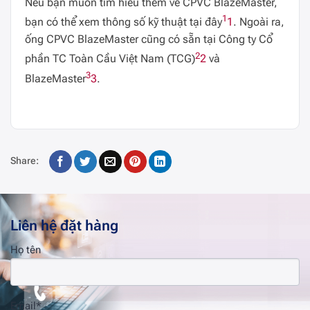
Nếu bạn muốn tìm hiểu thêm về CPVC BlazeMaster,
1
bạn có thể xem thông số kỹ thuật tại đây
1
. Ngoài ra,
ống CPVC BlazeMaster cũng có sẵn tại Công ty Cổ
2
phần TC Toàn Cầu Việt Nam (TCG)
2
và
3
BlazeMaster
3
.
Share:
Liên hệ đặt hàng
Họ tên
Email*