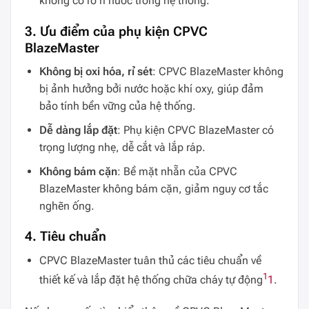
không có rò rỉ nước trong hệ thống.
3. Ưu điểm của phụ kiện CPVC
BlazeMaster
Không bị oxi hóa, rỉ sét
: CPVC BlazeMaster không
bị ảnh hưởng bởi nước hoặc khí oxy, giúp đảm
bảo tính bền vững của hệ thống.
Dễ dàng lắp đặt
: Phụ kiện CPVC BlazeMaster có
trọng lượng nhẹ, dễ cắt và lắp ráp.
Không bám cặn
: Bề mặt nhẵn của CPVC
BlazeMaster không bám cặn, giảm nguy cơ tắc
nghẽn ống.
4. Tiêu chuẩn
CPVC BlazeMaster tuân thủ các tiêu chuẩn về
1
thiết kế và lắp đặt hệ thống chữa cháy tự động
1
.