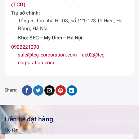
(TCG)
Trụ sở chính:
Tầng 5, Tòa nhà HUD3, số 121-123 Tô Hiệu, Hà
Đông, Hà Nội
Kho: SEC – Mỹ Đình – Hà Nội:
0902221290
sale@tcg-corporation.com
–
ae02@tcg-
corporation.com
Share:
Liên hệ đặt hàng
Họ tên