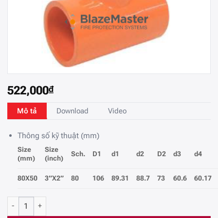
522,000
₫
Mô tả
Download
Video
Thông số kỹ thuật (mm)
Size
Size
Sch.
D1
d1
d2
D2
d3
d4
(mm)
(inch)
80X50
3”X2”
80
106
89.31
88.7
73
60.6
60.17
Tê Giảm CPVC BlazeMaster Chữa cháy (80X50) mm. số lượng