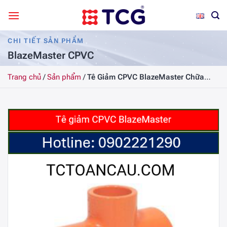
Bỏ
qua
nội
CHI TIẾT SẢN PHẨM
dung
BlazeMaster CPVC
Trang chủ
/
Sản phẩm
/
Tê Giảm CPVC BlazeMaster Chữa
cháy (80X50) mm.