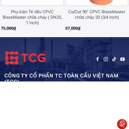
Phụ kiện Tê đều CPVC
Co/Cut 90′ CPVC BlazeMaster
BlazeMaster chữa cháy ( DN25,
chữa cháy 20 (3/4 Inch)
1 Inch)
75,000
₫
57,000
₫
CÔNG TY CỔ PHẦN TC TOÀN CẦU VIỆT NAM
(TCG)
Trụ sở chính:
Tầng 5, Tòa nhà HUD3, số 121-123 Tô Hiệu, Hà
Kho: SEC – Mỹ Đình – Hà Nội:
Đông, Hà Nội
0962984114
ae01@tcg-corporation.com
Copyright © 2023 by tctoancau.com All Rights Reserved