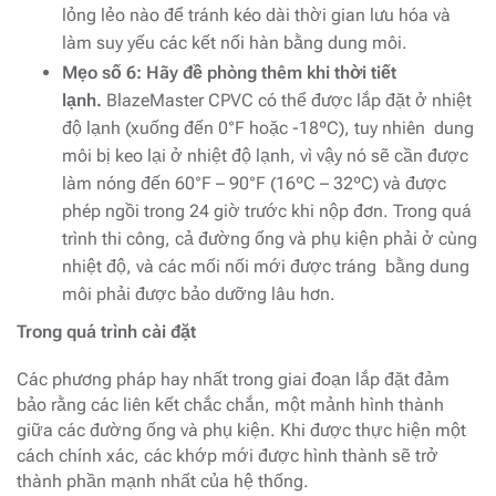
lỏng lẻo nào để tránh kéo dài thời gian lưu hóa và
làm suy yếu các kết nối hàn bằng dung môi.
Mẹo số 6: Hãy đề phòng thêm khi thời tiết
lạnh.
BlazeMaster CPVC có thể được lắp đặt ở nhiệt
độ lạnh (xuống đến 0°F hoặc -18ºC), tuy nhiên dung
môi bị keo lại ở nhiệt độ lạnh, vì vậy nó sẽ cần được
làm nóng đến 60°F – 90°F (16ºC – 32ºC) và được
phép ngồi trong 24 giờ trước khi nộp đơn. Trong quá
trình thi công, cả đường ống và phụ kiện phải ở cùng
nhiệt độ, và các mối nối mới được tráng bằng dung
môi phải được bảo dưỡng lâu hơn.
Trong quá trình cài đặt
Các phương pháp hay nhất trong giai đoạn lắp đặt đảm
bảo rằng các liên kết chắc chắn, một mảnh hình thành
giữa các đường ống và phụ kiện. Khi được thực hiện một
cách chính xác, các khớp mới được hình thành sẽ trở
thành phần mạnh nhất của hệ thống.