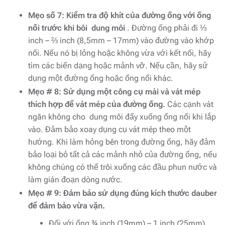
Mẹo số 7: Kiểm tra độ khít của đường ống với ống
nối trước khi bôi dung môi
. Đường ống phải đi ⅓
inch – ⅔ inch (8,5mm – 17mm) vào đường vào khớp
nối. Nếu nó bị lỏng hoặc không vừa với kết nối, hãy
tìm các biến dạng hoặc mảnh vỡ. Nếu cần, hãy sử
dụng một đường ống hoặc ống nối khác.
Mẹo # 8: Sử dụng một công cụ mài và vát mép
thích hợp để vát mép của đường ống.
Các cạnh vát
ngăn không cho dung môi đẩy xuống ống nối khi lắp
vào. Đảm bảo xoay dụng cụ vát mép theo một
hướng. Khi làm hỏng bên trong đường ống, hãy đảm
bảo loại bỏ tất cả các mảnh nhỏ của đường ống, nếu
không chúng có thể trôi xuống các đầu phun nước và
làm gián đoạn dòng nước.
Mẹo # 9: Đảm bảo sử dụng đúng kích thước dauber
để đảm bảo vừa vặn.
Đối với ống ¾ inch (19mm) – 1 inch (25mm),