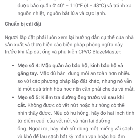
được bảo quản ở 40° – 110°F (4 – 43°C) và tránh xa
nguồn nhiệt, nguồn bắt lửa và cực lạnh.
Chuẩn bị cài đặt
Người lắp đặt phải luôn xem lại hướng dẫn cụ thể của nhà
sản xuất và thực hiện các biện pháp phòng ngừa này
trước khi lắp đặt ống và phụ kiện CPVC BlazeMaster:
Mẹo số 4: Mặc quần áo bảo hộ, kính bảo hộ và
găng tay.
Mặc dù hàn dung môi an toàn hơn nhiều
so với các phương pháp lắp đặt khác, nhưng nó vẫn
là một quá trình hóa học nên cần phải che da và mắt.
Mẹo số 5: Kiểm tra đường ống trước và sau khi
cắt.
Không được có vết nứt hoặc hư hỏng có thể
nhìn thấy được. Nếu có hư hỏng, hãy đo hai inch tính
từ điểm cuối của vết nứt và hàn lại đường
ống. Ngoài ra, hãy nhớ sử dụng một miếng vải sạch
và khô để lau sạch bất kỳ mảnh vụn hoặc hơi ẩm