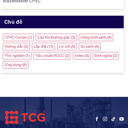
BlazeMaster CPVC
Chủ đề
CPVC Corzan
(1)
Câu hỏi thường gặp
(3)
Công trình xanh
(4)
Hướng dẫn
(2)
Lắp đặt
(15)
Lợi ích
(5)
So sánh
(5)
Thử nghiệm
(1)
Tiêu chuẩn PCCC
(2)
Video
(5)
Định nghĩa
(2)
Ứng dụng
(6)