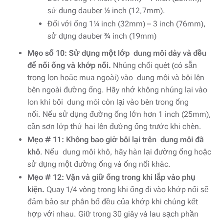
sử dụng dauber ½ inch (12,7mm).
Đối với ống 1¼ inch (32mm) – 3 inch (76mm),
sử dụng dauber ¾ inch (19mm)
Mẹo số 10: Sử dụng một lớp dung môi dày và đều
để nối ống và khớp nối.
Nhúng chổi quét (có sẵn
trong lon hoặc mua ngoài) vào dung môi và bôi lên
bên ngoài đường ống. Hãy nhớ không nhúng lại vào
lon khi bôi dung môi còn lại vào bên trong ống
nối. Nếu sử dụng đường ống lớn hơn 1 inch (25mm),
cần sơn lớp thứ hai lên đường ống trước khi chèn.
Mẹo # 11: Không bao giờ bôi lại trên dung môi đã
khô
. Nếu dung môi khô, hãy hàn lại đường ống hoặc
sử dụng một đường ống và ống nối khác.
Mẹo # 12: Vặn và giữ ống trong khi lắp vào phụ
kiện.
Quay 1/4 vòng trong khi ống đi vào khớp nối sẽ
đảm bảo sự phân bố đều của khớp khi chúng kết
hợp với nhau. Giữ trong 30 giây và lau sạch phần