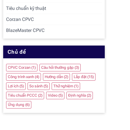
Tiêu chuẩn kỹ thuật
Corzan CPVC
BlazeMaster CPVC
Chủ đề
CPVC Corzan
(1)
Câu hỏi thường gặp
(3)
Công trình xanh
(4)
Hướng dẫn
(2)
Lắp đặt
(15)
Lợi ích
(5)
So sánh
(5)
Thử nghiệm
(1)
Tiêu chuẩn PCCC
(2)
Video
(5)
Định nghĩa
(2)
Ứng dụng
(6)