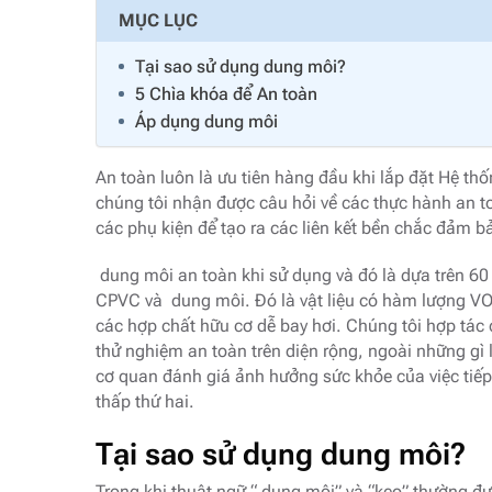
MỤC LỤC
Tại sao sử dụng dung môi?
5 Chìa khóa để An toàn
Áp dụng dung môi
An toàn luôn là ưu tiên hàng đầu khi lắp đặt Hệ t
chúng tôi nhận được câu hỏi về các thực hành an t
các phụ kiện để tạo ra các liên kết bền chắc đảm 
dung môi an toàn khi sử dụng và đó là dựa trên 60 
CPVC và dung môi. Đó là vật liệu có hàm lượng VOC
các hợp chất hữu cơ dễ bay hơi. Chúng tôi hợp tác 
thử nghiệm an toàn trên diện rộng, ngoài những gì
cơ quan đánh giá ảnh hưởng sức khỏe của việc tiếp
thấp thứ hai.
Tại sao sử dụng dung môi?
Trong khi thuật ngữ “ dung môi” và “keo” thường đ