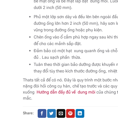
bề mặt ống và bề mặt lắp đặt dung môi. Luô
dưới 2 inch (50 mm).
Phủ một lớp sơn dày và đều lên bên ngoài đầ
đường ống lớn hơn 2 inch (50 mm), hãy sơn 
vũng trong đường ống hoặc phụ kiện.
Chèn ống vào ổ cắm phù hợp ngay sau khi thi
để cho các mảnh sắp đặt.
Đảm bảo có một hạt xung quanh ống và chỗ n
đủ . Lau sạch phần thừa.
Tuân theo thời gian bảo dưỡng được khuyến n
thay đổi tùy theo kích thước đường ống, nhiệt
Thats tất cả để có nó. Đây là quy trình một bước n
nặng đòi hỏi công cụ hàn, chế tạo trước và các quy 
xuống
Hướng dẫn đầy đủ về dung môi
của chúng t
mắc.
Share: