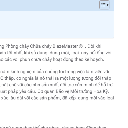
hống Phòng cháy Chữa cháy BlazeMaster ® . Đôi khi
oàn tốt nhất khi sử dụng dung môi, loại này nối ống với
bảo các vòi phun chữa cháy hoạt động theo kế hoạch.
năm kinh nghiệm của chúng tôi trong việc làm việc với
 thấp, có nghĩa là nó thải ra một lượng tương đối thấp
chặt chẽ với các nhà sản xuất đối tác của mình để hỗ trợ
 luật pháp yêu cầu. Cơ quan Bảo vệ Môi trường Hoa Kỳ,
 xúc lâu dài với các sản phẩm, đã xếp dung môi vào loại
ược sử dụng thay thế cho nhau, chúng hoạt động theo