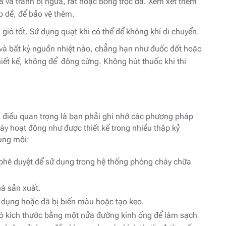
 và tránh bị ngứa, rát hoặc bong tróc da. Xem xét thêm
p dề, để bảo vệ thêm.
gió tốt. Sử dụng quạt khi có thể để không khí di chuyển.
 và bất kỳ nguồn nhiệt nào, chẳng hạn như đuốc đốt hoặc
ết kế, không để đông cứng. Không hút thuốc khi thi
 điều quan trọng là bạn phải ghi nhớ các phương pháp
y hoạt động như được thiết kế trong nhiều thập kỷ
dung môi:
hê duyệt để sử dụng trong hệ thống phòng cháy chữa
hà sản xuất.
 dụng hoặc đã bị biến màu hoặc tạo keo.
có kích thước bằng một nửa đường kính ống để làm sạch