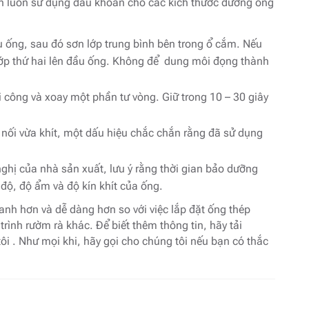
n luôn sử dụng đầu khoan cho các kích thước đường ống
u ống, sau đó sơn lớp trung bình bên trong ổ cắm. Nếu
lớp thứ hai lên đầu ống. Không để dung môi đọng thành
 công và xoay một phần tư vòng. Giữ trong 10 – 30 giây
ối vừa khít, một dấu hiệu chắc chắn rằng đã sử dụng
ghị của nhà sản xuất, lưu ý rằng thời gian bảo dưỡng
 độ, độ ẩm và độ kín khít của ống.
hanh hơn và dễ dàng hơn so với việc lắp đặt ống thép
trình rườm rà khác. Để biết thêm thông tin, hãy tải
ôi . Như mọi khi, hãy gọi cho chúng tôi nếu bạn có thắc