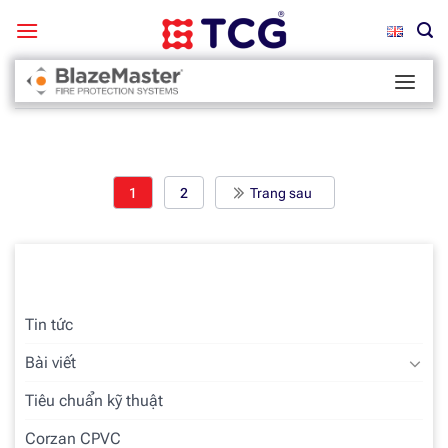
Bỏ
qua
nội
Trang chủ
/
Blazemaster
dung
1
2
Trang sau
Chuyên mục
Tin tức
Bài viết
Tiêu chuẩn kỹ thuật
Corzan CPVC