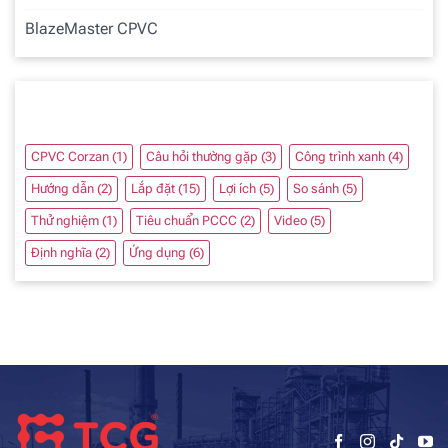
BlazeMaster CPVC
Chủ đề
CPVC Corzan
(1)
Câu hỏi thường gặp
(3)
Công trình xanh
(4)
Hướng dẫn
(2)
Lắp đặt
(15)
Lợi ích
(5)
So sánh
(5)
Thử nghiệm
(1)
Tiêu chuẩn PCCC
(2)
Video
(5)
Định nghĩa
(2)
Ứng dụng
(6)