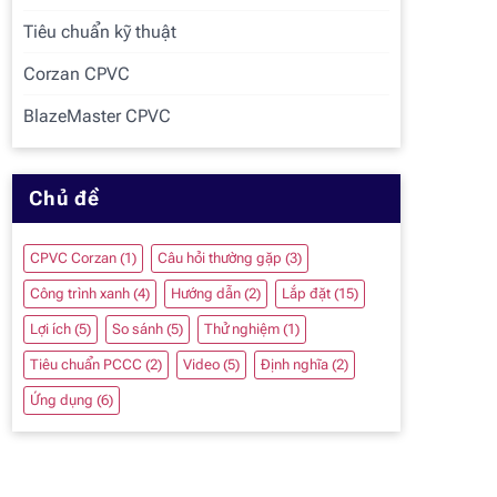
Tiêu chuẩn kỹ thuật
Corzan CPVC
BlazeMaster CPVC
Chủ đề
CPVC Corzan
(1)
Câu hỏi thường gặp
(3)
Công trình xanh
(4)
Hướng dẫn
(2)
Lắp đặt
(15)
Lợi ích
(5)
So sánh
(5)
Thử nghiệm
(1)
Tiêu chuẩn PCCC
(2)
Video
(5)
Định nghĩa
(2)
Ứng dụng
(6)