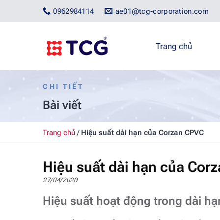
Bỏ
0962984114
ae01@tcg-corporation.com
qua
nội
dung
Trang chủ
CHI TIẾT
Bài viết
Trang chủ
/
Hiệu suất dài hạn của Corzan CPVC
Hiệu suất dài hạn của Cor
27/04/2020
Hiệu suất hoạt động trong dài h