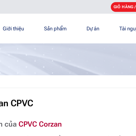
GIỎ HÀNG 
Giới thiệu
Sản phẩm
Dự án
Tài ng
zan CPVC
ạn của
CPVC Corzan