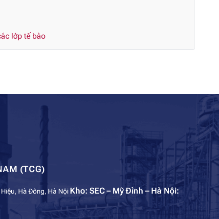
ác lớp tế bào
NAM (TCG)
Kho: SEC – Mỹ Đình – Hà Nội:
 Hiệu, Hà Đông, Hà Nội