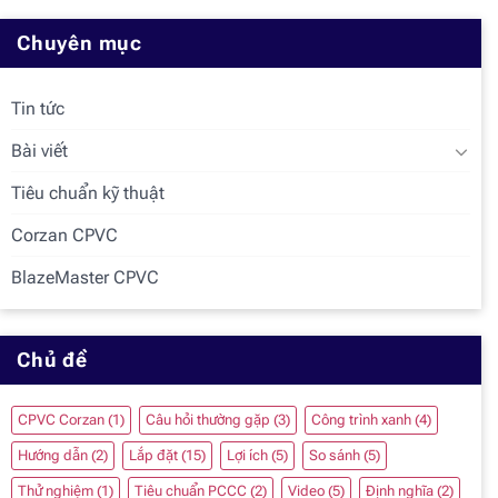
Chuyên mục
Tin tức
Bài viết
Tiêu chuẩn kỹ thuật
Corzan CPVC
BlazeMaster CPVC
Chủ đề
CPVC Corzan
(1)
Câu hỏi thường gặp
(3)
Công trình xanh
(4)
Hướng dẫn
(2)
Lắp đặt
(15)
Lợi ích
(5)
So sánh
(5)
Thử nghiệm
(1)
Tiêu chuẩn PCCC
(2)
Video
(5)
Định nghĩa
(2)