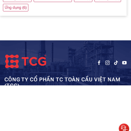
Ứng dụng
(6)
CÔNG TY CỔ PHẦN TC TOÀN CẦU VIỆT NAM
(TCG)
Trụ sở chính:
Tầng 5, Tòa nhà HUD3, số 121-123 Tô Hiệu, Hà
Kho: SEC – Mỹ Đình – Hà Nội:
Đông, Hà Nội
0962984114
ae01@tcg-corporation.com
Copyright © 2023 by tctoancau.com All Rights Reserved