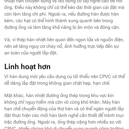
thuật hàn chuyên dụng và lao động có tay nghề cao để nối
ống. Điều này không chỉ có thể kéo dài thời gian cài đặt mà
còn làm tăng chi phí. Ngoài ra, nếu đường hàn được hàn
kém, các hạt có thể hình thành xung quanh bên trong
đường ống và làm tăng khả năng bị ăn mòn và đóng cặn.
Và, vì thép hàn nhiệt liên quan đến ngọn lửa và nguồn điện,
nên sẽ tăng nguy cơ cháy nổ, ảnh hưởng trực tiếp đến sự
an toàn của người lắp đặt.
Linh hoạt hơn
Vì hàn dung môi yêu cầu dụng cụ tối thiểu nên CPVC có thể
dễ dàng lắp đặt trong không gian chật hẹp, hạn chế.
Mặt khác, hàn nhiệt đường ống thép trong khu vực kín
không chỉ nguy hiểm mà còn vô cùng khó khăn. Máy hàn
hạn chế chuyển động của thợ hàn và có thể ngăn người lắp
đặt thực hiện các mối hàn lành nghề cần thiết để tránh trục
trặc đường ống. Ngoài ra, ống thép nặng hơn nhiều so với
CPVC, khiến chúng khó di chuyển xung quanh công trường