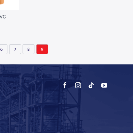
PVC
6
7
8
9