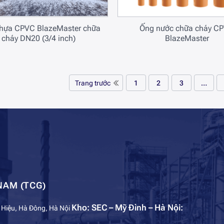
hựa CPVC BlazeMaster chữa
Ống nước chữa cháy C
cháy DN20 (3/4 inch)
BlazeMaster
1
2
3
…
Trang trước
NAM (TCG)
Kho: SEC – Mỹ Đình – Hà Nội:
 Hiệu, Hà Đông, Hà Nội