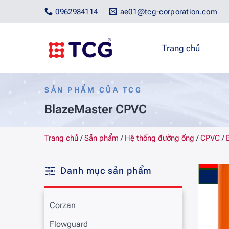
Bỏ
0962984114
ae01@tcg-corporation.com
qua
nội
dung
Trang chủ
SẢN PHẨM CỦA TCG
BlazeMaster CPVC
Trang chủ
/
Sản phẩm
/
Hệ thống đường ống
/
CPVC
/
Danh mục sản phẩm
Corzan
Flowguard