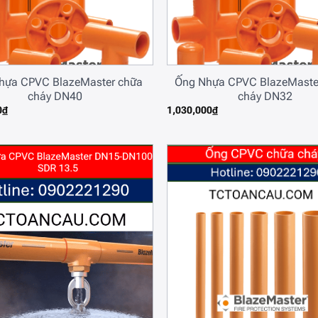
hựa CPVC BlazeMaster chữa
Ống Nhựa CPVC BlazeMaste
cháy DN40
cháy DN32
0
₫
1,030,000
₫