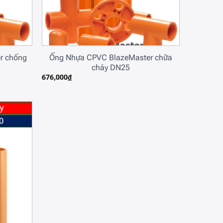
r chống
Ống Nhựa CPVC BlazeMaster chữa
cháy DN25
676,000
₫