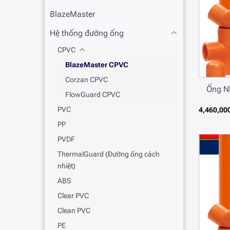
BlazeMaster
Hệ thống đường ống
CPVC
BlazeMaster CPVC
Corzan CPVC
Ống N
FlowGuard CPVC
PVC
4,460,00
PP
PVDF
ThermalGuard (Đường ống cách
nhiệt)
ABS
Clear PVC
Clean PVC
PE