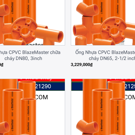
hựa CPVC BlazeMaster chữa
Ống Nhựa CPVC BlazeMast
cháy DN80, 3inch
cháy DN65, 2-1/2 inc
0
₫
3,229,000
₫