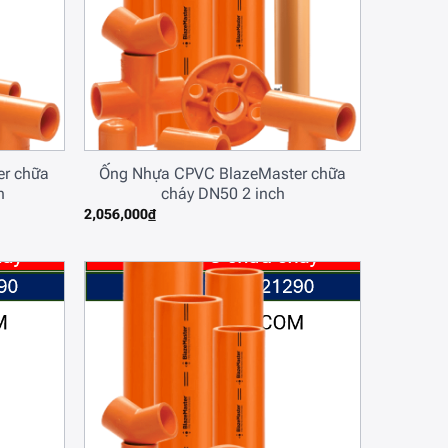
er chữa
Ống Nhựa CPVC BlazeMaster chữa
h
cháy DN50 2 inch
2,056,000
₫