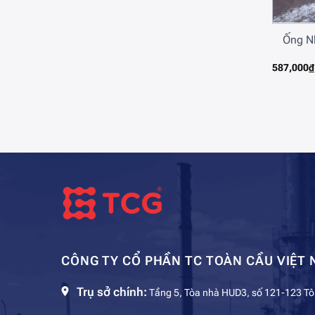
Ống N
587,000
₫
CÔNG TY CỔ PHẦN TC TOÀN CẦU VIỆT 
Trụ sở chính:
Tầng 5, Tòa nhà HUD3, số 121-123 Tô