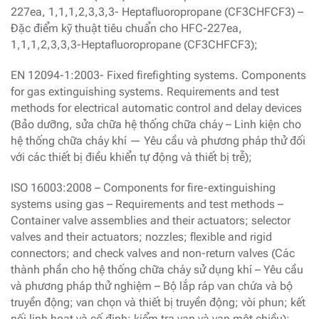
227ea, 1,1,1,2,3,3,3- Heptafluoropropane (CF3CHFCF3) –
Đặc điểm kỹ thuật tiêu chuẩn cho HFC-227ea,
1,1,1,2,3,3,3-Heptafluoropropane (CF3CHFCF3);
EN 12094-1:2003- Fixed firefighting systems. Components
for gas extinguishing systems. Requirements and test
methods for electrical automatic control and delay devices
(Bảo dưỡng, sửa chữa hệ thống chữa cháy – Linh kiện cho
hệ thống chữa cháy khí — Yêu cầu và phương pháp thử đối
với các thiết bị điều khiển tự động và thiết bị trễ);
ISO 16003:2008 – Components for fire-extinguishing
systems using gas – Requirements and test methods –
Container valve assemblies and their actuators; selector
valves and their actuators; nozzles; flexible and rigid
connectors; and check valves and non-return valves (Các
thành phần cho hệ thống chữa cháy sử dụng khí – Yêu cầu
và phương pháp thử nghiệm – Bộ lắp ráp van chứa và bộ
truyền động; van chọn và thiết bị truyền động; vòi phun; kết
nối linh hoạt và cố định; kiểm tra van và van một chiều);