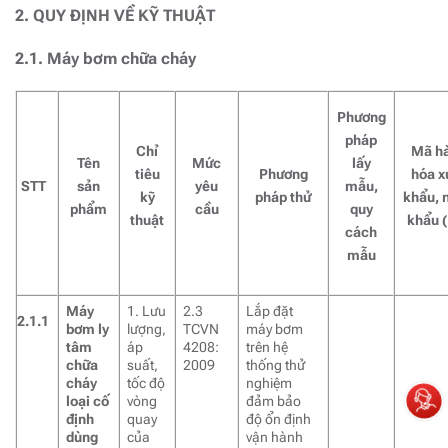
2. QUY ĐỊNH VỀ KỸ THUẬT
2.1. Máy bơm chữa cháy
Phương
pháp
Chỉ
Mã h
Tên
Mức
lấy
tiêu
Phương
hóa x
STT
sản
yêu
mẫu,
kỹ
pháp thử
khẩu, 
phẩm
cầu
quy
thuật
khẩu 
cách
mẫu
Máy
1. Lưu
2.3
Lắp đặt
2.1.1
bơm ly
lượng,
TCVN
máy bơm
tâm
áp
4208:
trên hệ
chữa
suất,
2009
thống thử
cháy
tốc độ
nghiệm
loại cố
vòng
đảm bảo
định
quay
độ ổn định
dùng
của
vận hành