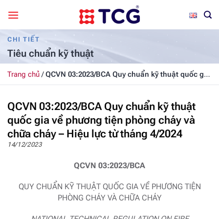
Bỏ
qua
nội
CHI TIẾT
dung
Tiêu chuẩn kỹ thuật
Trang chủ
/
QCVN 03:2023/BCA Quy chuẩn kỹ thuật quốc gia
về phương tiện phòng cháy và chữa cháy – Hiệu lực từ
tháng 4/2024
QCVN 03:2023/BCA Quy chuẩn kỹ thuật
quốc gia về phương tiện phòng cháy và
chữa cháy – Hiệu lực từ tháng 4/2024
14/12/2023
QCVN 03:2023/BCA
QUY CHUẨN KỸ THUẬT QUỐC GIA VỀ PHƯƠNG TIỆN
PHÒNG CHÁY VÀ CHỮA CHÁY
NATIONAL TECHNICAL REGULATION ON FIRE