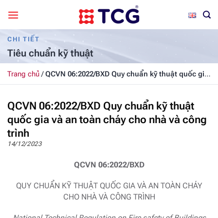
Bỏ
qua
nội
CHI TIẾT
dung
Tiêu chuẩn kỹ thuật
Trang chủ
/
QCVN 06:2022/BXD Quy chuẩn kỹ thuật quốc gia
và an toàn cháy cho nhà và công trình
QCVN 06:2022/BXD Quy chuẩn kỹ thuật
quốc gia và an toàn cháy cho nhà và công
trình
14/12/2023
QCVN 06:2022/BXD
QUY CHUẨN KỸ THUẬT QUỐC GIA VÀ AN TOÀN CHÁY
CHO NHÀ VÀ CÔNG TRÌNH
National Technical Regulation on Fire safety of Buildings