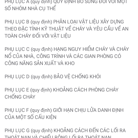
PHỤ LỤC A (quy định) QUY ĐỊNH BỔ SUNG ĐỐI VỚI MỘT
SỐ NHÓM NHÀ CỤ THỂ
PHỤ LỤC B (quy định) PHÂN LOẠI VẬT LIỆU XÂY DỰNG
THEO ĐẶC TÍNH KỸ THUẬT VỀ CHÁY VÀ YÊU CẦU VỀ AN
TOÀN CHÁY ĐỐI VỚI VẬT LIỆU
PHỤ LỤC C (quy định) HẠNG NGUY HIỂM CHÁY VÀ CHÁY
NỔ CỦA NHÀ, CÔNG TRÌNH VÀ CÁC GIAN PHÒNG CÓ
CÔNG NĂNG SẢN XUẤT VÀ KHO
PHỤ LỤC D (quy định) BẢO VỆ CHỐNG KHÓI
PHỤ LỤC E (quy định) KHOẢNG CÁCH PHÒNG CHÁY
CHỐNG CHÁY
PHỤ LỤC F (quy định) GIỚI HẠN CHỊU LỬA DANH ĐỊNH
CỦA MỘT SỐ CẤU KIỆN
PHỤ LỤC G (quy định) KHOẢNG CÁCH ĐẾN CÁC LỐI RA
THOÁT NẠN VÀ CHIỀU RỘNG LỐI RA THOÁT NẠN