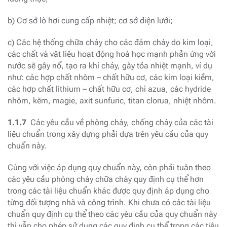
b) Cơ sở lò hơi cung cấp nhiệt; cơ sở điện lưới;
c) Các hệ thống chữa cháy cho các đám cháy do kim loại,
các chất và vật liệu hoạt động hoá học mạnh phản ứng với
nước sẽ gây nổ, tạo ra khí cháy, gây tỏa nhiệt mạnh, ví dụ
như: các hợp chất nhôm – chất hữu cơ, các kim loại kiềm,
các hợp chất lithium – chất hữu cơ, chì azua, các hydride
nhôm, kẽm, magie, axit sunfuric, titan clorua, nhiệt nhôm.
1.1.7
Các yêu cầu về phòng cháy, chống cháy của các tài
liệu chuẩn trong xây dựng phải dựa trên yêu cầu của quy
chuẩn này.
Cùng với việc áp dụng quy chuẩn này, còn phải tuân theo
các yêu cầu phòng cháy chữa cháy quy định cụ thể hơn
trong các tài liệu chuẩn khác được quy định áp dụng cho
từng đối tượng nhà và công trình. Khi chưa có các tài liệu
chuẩn quy định cụ thể theo các yêu cầu của quy chuẩn này
thì vẫn cho phép sử dụng các quy định cụ thể trong các tiêu