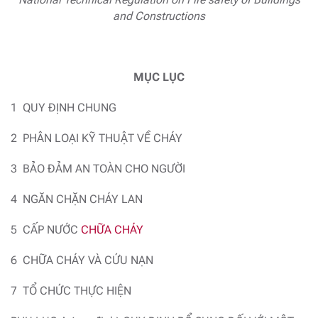
and Constructions
MỤC LỤC
1 QUY ĐỊNH CHUNG
2 PHÂN LOẠI KỸ THUẬT VỀ CHÁY
3 BẢO ĐẢM AN TOÀN CHO NGƯỜI
4 NGĂN CHẶN CHÁY LAN
5 CẤP NƯỚC
CHỮA CHÁY
6 CHỮA CHÁY VÀ CỨU NẠN
7 TỔ CHỨC THỰC HIỆN