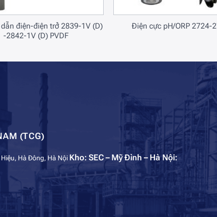
 dẫn điện-điện trở 2839-1V (D)
Điện cực pH/ORP 2724-
-2842-1V (D) PVDF
NAM (TCG)
Kho: SEC – Mỹ Đình – Hà Nội:
 Hiệu, Hà Đông, Hà Nội