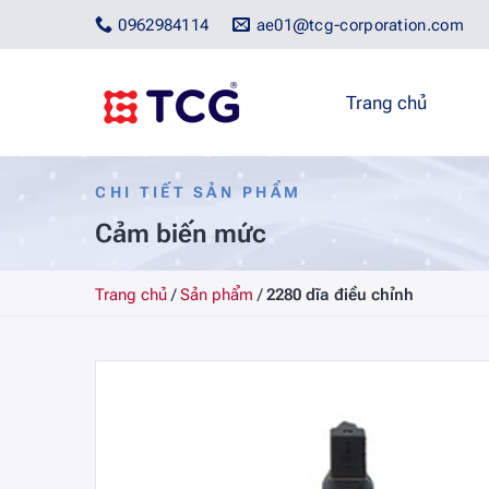
Bỏ
0962984114
ae01@tcg-corporation.com
qua
nội
dung
Trang chủ
CHI TIẾT SẢN PHẨM
Cảm biến mức
Trang chủ
/
Sản phẩm
/
2280 dĩa điều chỉnh