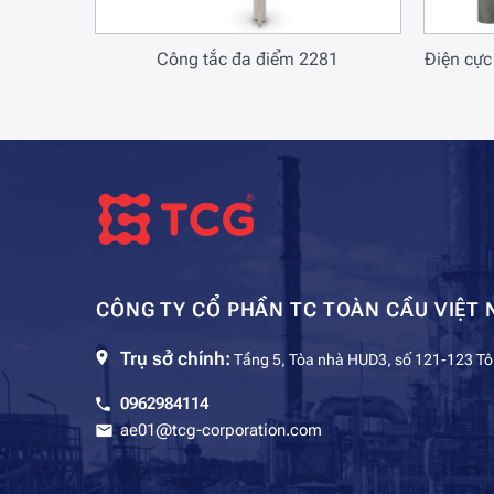
r-X
Công tắc đa điểm 2281
Điện cực
CÔNG TY CỔ PHẦN TC TOÀN CẦU VIỆT 
Trụ sở chính:
Tầng 5, Tòa nhà HUD3, số 121-123 Tô
0962984114
ae01@tcg-corporation.com