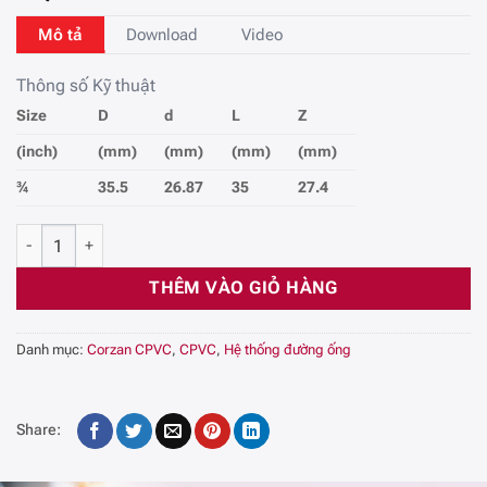
Mô tả
Download
Video
Thông số Kỹ thuật
Size
D
d
L
Z
(inch)
(mm)
(mm)
(mm)
(mm)
¾
35.5
26.87
35
27.4
Nắp Bịt - Cap CPVC Công Nghiệp SCH80, DN20 số lượng
THÊM VÀO GIỎ HÀNG
Danh mục:
Corzan CPVC
,
CPVC
,
Hệ thống đường ống
Share: