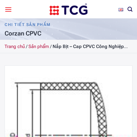
Bỏ
qua
nội
CHI TIẾT SẢN PHẨM
dung
Corzan CPVC
Trang chủ
/
Sản phẩm
/
Nắp Bịt – Cap CPVC Công Nghiệp
SCH80, DN20