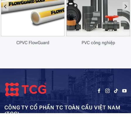
CPVC FlowGuard
PVC công nghiệp
CÔNG TY CỔ PHẦN TC TOÀN CẦU VIỆT NAM
(TCG)
Trụ sở chính:
Tầng 5, Tòa nhà HUD3, số 121-123 Tô Hiệu, Hà
Kho: SEC – Mỹ Đình – Hà Nội:
Đông, Hà Nội