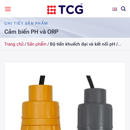
Bỏ
qua
nội
CHI TIẾT SẢN PHẨM
dung
Cảm biến PH và ORP
Trang chủ
/
Sản phẩm
/
Bộ tiền khuếch đại và kết nối pH /
ORP DryLoc 2760