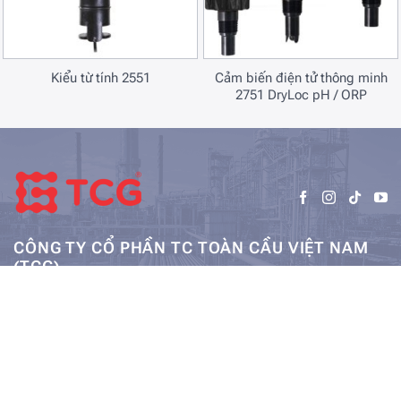
Kiểu từ tính 2551
Cảm biến điện tử thông minh
2751 DryLoc pH / ORP
CÔNG TY CỔ PHẦN TC TOÀN CẦU VIỆT NAM
(TCG)
Trụ sở chính:
Tầng 5, Tòa nhà HUD3, số 121-123 Tô Hiệu, Hà
Kho: SEC – Mỹ Đình – Hà Nội:
Đông, Hà Nội
0962984114
ae01@tcg-corporation.com
Copyright © 2023 by tctoancau.com All Rights Reserved