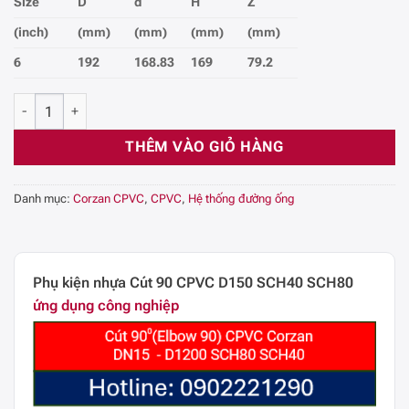
Size
D
d
H
Z
(inch)
(mm)
(mm)
(mm)
(mm)
6
192
168.83
169
79.2
Co/cút - 90° CPVC Công Nghiệp SCH80, DN150, 6 (Inch) số lượng
THÊM VÀO GIỎ HÀNG
Danh mục:
Corzan CPVC
,
CPVC
,
Hệ thống đường ống
Phụ kiện nhựa Cút 90 CPVC D150 SCH40 SCH80
ứng dụng công nghiệp