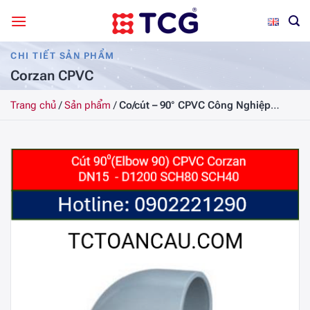
Bỏ
qua
nội
CHI TIẾT SẢN PHẨM
dung
Corzan CPVC
Trang chủ
/
Sản phẩm
/
Co/cút – 90° CPVC Công Nghiệp
SCH80, DN150, 6 (Inch)