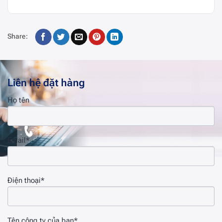
Share:
Liên hệ đặt hàng
Họ tên
Email*
Điện thoại*
Tên công ty của bạn*