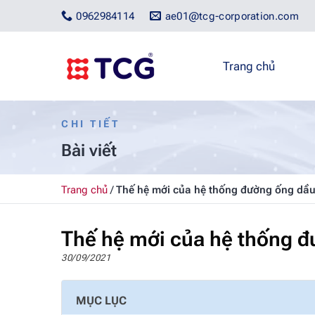
Bỏ
0962984114
ae01@tcg-corporation.com
qua
nội
dung
Trang chủ
CHI TIẾT
Bài viết
Trang chủ
/
Thế hệ mới của hệ thống đường ống dầu
Thế hệ mới của hệ thống đ
30/09/2021
MỤC LỤC