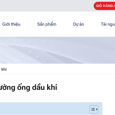
GIỎ HÀNG 
Giới thiệu
Sản phẩm
Dự án
Tài ng
 khí
ường ống dầu khí