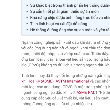
Sự khác biệt trong thành phần hệ thống đườ
Sự cần thiết phải giảm thiểu sự ăn mòn
Khả năng chịu được ánh nắng trực tiếp và nhi
Tính linh hoạt và cài đặt dễ dàng
Hệ thống đường ống cho sự an toàn và yên t
Ngành công nghiệp sản xuất dầu khí đặt ra những y
với các ứng dụng trên bờ và ngoài khơi chịu tác đ
mòn, nhiệt độ thấp, cao và áp suất cao. Trước đâ
ống kim loại vì đây là loại vật liệu sẵn có. Trong h
clo (CPVC) không có đủ lịch sử trong ngành dầu khí
Tình hình này đã thay đổi trong những năm gần đây
khí Hoa Kỳ (ASME)
,
ASTM International
và các nhóm
một loạt các ứng dụng. CPVC là một trong những lo
ngành công nghiệp dầu khí, với
ASME NM
.1 “Hệ t
cung cấp các yêu cầu về thiết kế, vật liệu, sản xuất
thống đường ống áp suất nhựa nhiệt dẻo.