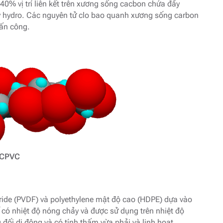
0% vị trí liên kết trên xương sống cacbon chứa đầy
đầy hydro. Các nguyên tử clo bao quanh xương sống carbon
tấn công.
CPVC
oride (PVDF) và polyethylene mật độ cao (HDPE) dựa vào
 có nhiệt độ nóng chảy và được sử dụng trên nhiệt độ
đối di động và có tính thấm vừa phải và linh hoạt.