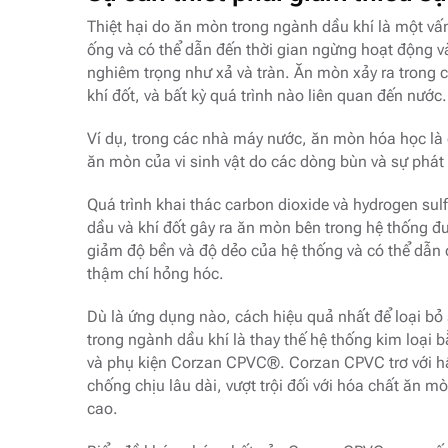
Thiệt hại do ăn mòn trong ngành dầu khí là một vấ
ống và có thể dẫn đến thời gian ngừng hoạt động 
nghiêm trọng như xả và tràn. Ăn mòn xảy ra trong 
khí đốt, và bất kỳ quá trình nào liên quan đến nước.
Ví dụ, trong các nhà máy nước, ăn mòn hóa học là
ăn mòn của vi sinh vật do các dòng bùn và sự phát 
Quá trình khai thác carbon dioxide và hydrogen sul
dầu và khí đốt gây ra ăn mòn bên trong hệ thống đư
giảm độ bền và độ dẻo của hệ thống và có thể dẫn 
thậm chí hỏng hóc.
Dù là ứng dụng nào, cách hiệu quả nhất để loại b
trong ngành dầu khí là thay thế hệ thống kim loại
và phụ kiện Corzan CPVC®. Corzan CPVC trơ với hầ
chống chịu lâu dài, vượt trội đối với hóa chất ăn 
cao.