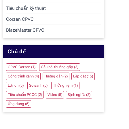
Tiêu chuẩn kỹ thuật
Corzan CPVC
BlazeMaster CPVC
Chủ đề
CPVC Corzan
(1)
Câu hỏi thường gặp
(3)
Công trình xanh
(4)
Hướng dẫn
(2)
Lắp đặt
(15)
Lợi ích
(5)
So sánh
(5)
Thử nghiệm
(1)
Tiêu chuẩn PCCC
(2)
Video
(5)
Định nghĩa
(2)
Ứng dụng
(6)