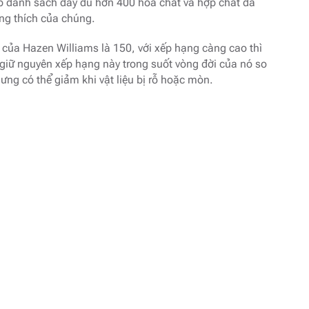
 danh sách đầy đủ hơn 400 hóa chất và hợp chất đã
ng thích của chúng.
của Hazen Williams là 150, với xếp hạng càng cao thì
giữ nguyên xếp hạng này trong suốt vòng đời của nó so
ng có thể giảm khi vật liệu bị rỗ hoặc mòn.