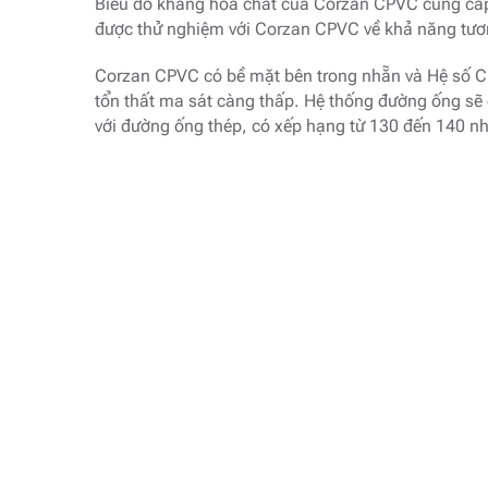
Biểu đồ kháng hóa chất của Corzan CPVC cung cấp
được thử nghiệm với Corzan CPVC về khả năng tươ
Corzan CPVC có bề mặt bên trong nhẵn và Hệ số C 
tổn thất ma sát càng thấp. Hệ thống đường ống sẽ 
với đường ống thép, có xếp hạng từ 130 đến 140 như