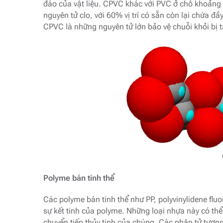
đáo của vật liệu. CPVC khác với PVC ở chỗ khoảng 4
nguyên tử clo, với 60% vị trí có sẵn còn lại chứa 
CPVC là những nguyên tử lớn bảo vệ chuỗi khỏi bị 
Polyme bán tinh thể
Các polyme bán tinh thể như PP, polyvinylidene flu
sự kết tinh của polyme. Những loại nhựa này có thể
chuyển tiếp thủy tinh của chúng. Các phân tử tương 