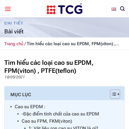
Bỏ
qua
nội
CHI TIẾT
dung
Bài viết
Trang chủ
/
Tìm hiểu các loại cao su EPDM, FPM(viton) ,
PTFE(teflon)
Tìm hiểu các loại cao su EPDM,
FPM(viton) , PTFE(teflon)
10/05/2021
MỤC LỤC
Cao su EPDM :
-Đặc điểm tính chất của cao su EPDM
Cao su FPM, FKM(viton)
1: Vật liệu ron cao su VITON là gì?