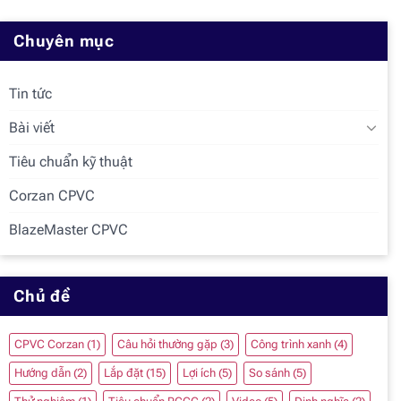
Chuyên mục
Tin tức
Bài viết
Tiêu chuẩn kỹ thuật
Corzan CPVC
BlazeMaster CPVC
Chủ đề
CPVC Corzan
(1)
Câu hỏi thường gặp
(3)
Công trình xanh
(4)
Hướng dẫn
(2)
Lắp đặt
(15)
Lợi ích
(5)
So sánh
(5)