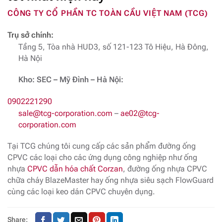
CÔNG TY CỔ PHẦN TC TOÀN CẦU VIỆT NAM (TCG)
Trụ sở chính:
Tầng 5, Tòa nhà HUD3, số 121-123 Tô Hiệu, Hà Đông,
Hà Nội
Kho: SEC – Mỹ Đình – Hà Nội:
0902221290
sale@tcg-corporation.com
–
ae02@tcg-
corporation.com
Tại TCG chúng tôi cung cấp các sản phẩm đường ống
CPVC các loại cho các ứng dụng công nghiệp như ống
nhựa
CPVC dẫn hóa chất Corzan
, đường ống nhựa CPVC
chữa cháy BlazeMaster hay ống nhựa siêu sạch FlowGuard
cùng các loại keo dán CPVC chuyên dụng.
Share: