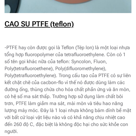
CAO SU PTFE (teflon)
-PTFE hay còn được gọi là Teflon (Tép lon) là một loại nhựa
tổng hợp fluoropolymer của tetrafluoroethylene. Còn có 1
số tên gọi khác nữa của teflon: Syncolon, Fluon,
Poly(tetrafluoroethene), Poly(difluoromethylene),
Poly(tetrafluoroethylene). Trong cấu tạo của PTFE có sự liên
kết chặt chẽ của cacbon-flo vì thế nó được dùng làm các
đường ống, thùng chứa cho hóa chất phản ứng và ăn mòn,
có hệ số ma sát thấp. Trường hợp sử dụng làm chất bôi
trơn, PTFE làm giảm ma sát, mài mòn và tiêu hao năng
lượng máy móc. Đây là 1 loại nhựa không bám dính bề mặt
với bất cứ loại vật liệu nào và có khả năng chịu nhiệt cao
đến 260 độ C, đặc biệt là không độc hại cho sức khỏe con
người.