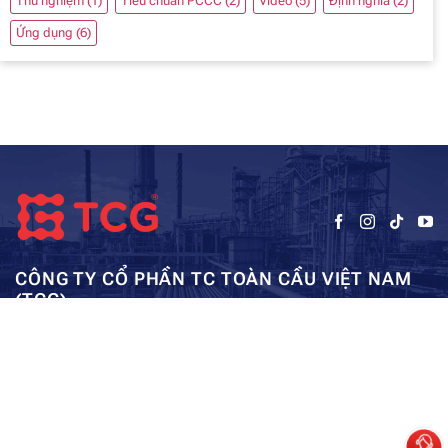
Thử nghiệm
(1)
Tiêu chuẩn PCCC
(2)
Video
(5)
Định nghĩa
(2)
Ứng dụng
(6)
CÔNG TY CỔ PHẦN TC TOÀN CẦU VIỆT NAM
(TCG)
Trụ sở chính:
Tầng 5, Tòa nhà HUD3, số 121-123 Tô Hiệu, Hà
Kho: SEC – Mỹ Đình – Hà Nội:
Đông, Hà Nội
0962984114
ae01@tcg-corporation.com
Copyright © 2023 by tctoancau.com All Rights Reserved