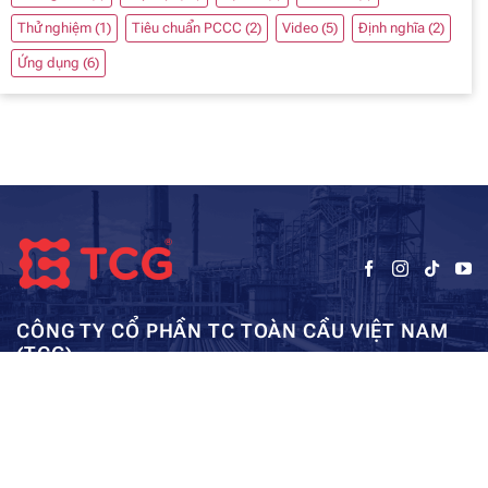
Thử nghiệm
(1)
Tiêu chuẩn PCCC
(2)
Video
(5)
Định nghĩa
(2)
Ứng dụng
(6)
CÔNG TY CỔ PHẦN TC TOÀN CẦU VIỆT NAM
(TCG)
Trụ sở chính:
Tầng 5, Tòa nhà HUD3, số 121-123 Tô Hiệu, Hà
Kho: SEC – Mỹ Đình – Hà Nội:
Đông, Hà Nội
0962984114
ae01@tcg-corporation.com