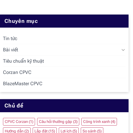
Chuyên mục
Tin tức
Bài viết
Tiêu chuẩn kỹ thuật
Corzan CPVC
BlazeMaster CPVC
Chủ đề
CPVC Corzan
(1)
Câu hỏi thường gặp
(3)
Công trình xanh
(4)
Hướng dẫn
(2)
Lắp đặt
(15)
Lợi ích
(5)
So sánh
(5)