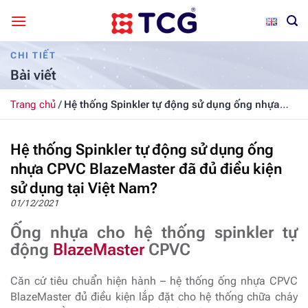
Bỏ
qua
nội
CHI TIẾT
dung
Bài viết
Trang chủ
/
Hệ thống Spinkler tự động sử dụng ống nhựa
CPVC BlazeMaster đã đủ điều kiện sử dụng tại Việt Nam?
Hệ thống Spinkler tự động sử dụng ống
nhựa CPVC BlazeMaster đã đủ điều kiện
sử dụng tại Việt Nam?
01/12/2021
Ống nhựa cho hệ thống spinkler tự
động
BlazeMaster
CPVC
Căn cứ tiêu chuẩn hiện hành – hệ thống ống nhựa CPVC
BlazeMaster đủ điều kiện lắp đặt cho hệ thống chữa cháy