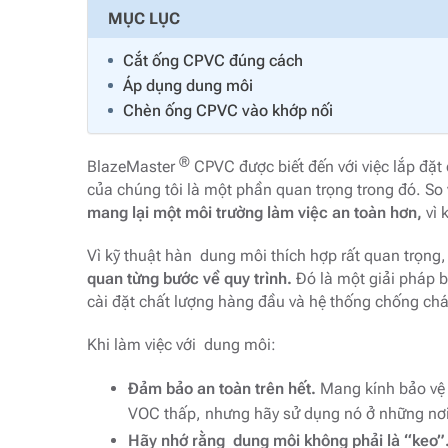
MỤC LỤC
Cắt ống CPVC đúng cách
Áp dụng dung môi
Chèn ống CPVC vào khớp nối
®
BlazeMaster
CPVC được biết đến với việc lắp đặ
của chúng tôi là một phần quan trọng trong đó. So 
mang lại một môi trường làm việc an toàn hơn,
vì 
Vì kỹ thuật hàn dung môi thích hợp rất quan trọng
quan từng bước về quy trình.
Đó là một giải pháp b
cài đặt chất lượng hàng đầu và hệ thống chống chá
Khi làm việc với dung môi:
Đảm bảo an toàn trên hết.
Mang kính bảo vệ 
VOC thấp, nhưng hãy sử dụng nó ở những nơi
Hãy nhớ rằng dung môi không phải là “keo”