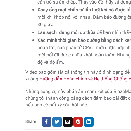
cản trở sự ăn khớp. Thay vào đó, hãy sử dụn
Xoay ống một phần tư lần lượt khi nó được lắ
môi khi khớp nối với nhau. Đảm bảo đường ố
30 giây.
Lau sạch dung môi dư thừa
để bạn nhìn thấy
Xác minh thời gian bảo dưỡng bằng cách xe
hoàn tất, các phân tử CPVC mới được hợp nhất
mối nối đã được chữa khỏi hoàn toàn. Nhưng h
độ và độ ẩm.
Video bao gồm tất cả thông tin này ở định dạng dễ 
xuống
Hướng dẫn Hoàn chỉnh về Hệ thống Chống 
Những công cụ này phản ánh cam kết của BlazeMast
chúng tôi thành công bằng cách đảm bảo cài đặt ch
nếu bạn có bất kỳ câu hỏi nào.
Share: