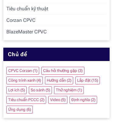
Tiêu chuẩn kỹ thuật
Corzan CPVC
BlazeMaster CPVC
Chủ đề
CPVC Corzan
(1)
Câu hỏi thường gặp
(3)
Công trình xanh
(4)
Hướng dẫn
(2)
Lắp đặt
(15)
Lợi ích
(5)
So sánh
(5)
Thử nghiệm
(1)
Tiêu chuẩn PCCC
(2)
Video
(5)
Định nghĩa
(2)
Ứng dụng
(6)