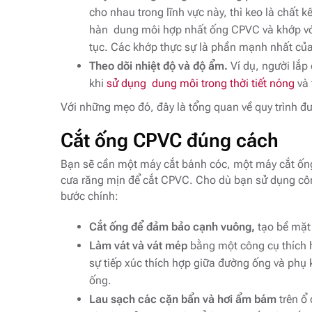
cho nhau trong lĩnh vực này, thì keo là chất k
hàn dung môi hợp nhất ống CPVC và khớp với 
tục. Các khớp thực sự là phần mạnh nhất của
Theo dõi nhiệt độ và độ ẩm.
Ví dụ, người lắp
khi
sử dụng dung môi trong thời tiết nóng
và 
Với những mẹo đó, đây là tổng quan về quy trình đư
Cắt ống CPVC đúng cách
Bạn sẽ cần một máy cắt bánh cóc, một máy cắt ống
cưa răng mịn để cắt CPVC. Cho dù bạn sử dụng côn
bước chính:
Cắt ống để đảm bảo cạnh vuông,
tạo bề mặt 
Làm vát và vát mép
bằng một công cụ thích 
sự tiếp xúc thích hợp giữa đường ống và phụ 
ống.
Lau sạch các cặn bẩn và hơi ẩm bám
trên ổ 