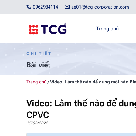
Bỏ
0962984114
ae01@tcg-corporation.com
qua
nội
dung
Trang chủ
CHI TIẾT
Bài viết
Trang chủ
/
Video: Làm thế nào để dung môi hàn B
Video: Làm thế nào để du
CPVC
15/08/2022