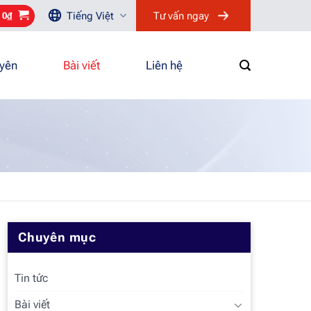
Tiếng Việt
Tư vấn ngay
/
0
₫
uyên
Bài viết
Liên hệ
Chuyên mục
Tin tức
Bài viết