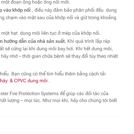
g một đoạn ống hoặc ống nối mới.
p vào khớp nối
, điều này đảm bảo phân phối đều dung
ng chạm vào mặt sau của khớp nối và giữ trong khoảng
 một hạt dung môi liên tục ở mép của khớp nối.
m hướng dẫn của nhà sản xuất.
Khi quá trình lắp ráp
 sẽ cứng lại khi dung môi bay hơi. Khi hết dung môi,
ãy nhớ – thời gian chữa bệnh sẽ thay đổi tùy theo nhiệt
hiểu. Bạn cũng có thể tìm hiểu thêm bằng cách tải
cháy & CPVC dung môi
.
er Fire Protection Systems để giúp các đối tác của
ất lượng – mọi lúc. Như mọi khi, hãy cho chúng tôi biết