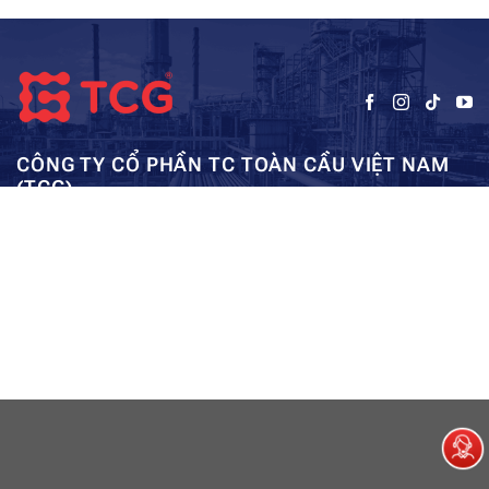
CÔNG TY CỔ PHẦN TC TOÀN CẦU VIỆT NAM
(TCG)
Trụ sở chính:
Tầng 5, Tòa nhà HUD3, số 121-123 Tô Hiệu, Hà
Kho: SEC – Mỹ Đình – Hà Nội:
Đông, Hà Nội
0962984114
ae01@tcg-corporation.com
Copyright © 2023 by tctoancau.com All Rights Reserved
Giới thiệu
Sản phẩm
Dự án
Tài nguyên
Liên hệ
Sitemap