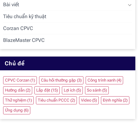
Bài viết
Tiêu chuẩn kỹ thuật
Corzan CPVC
BlazeMaster CPVC
Chủ đề
CPVC Corzan
(1)
Câu hỏi thường gặp
(3)
Công trình xanh
(4)
Hướng dẫn
(2)
Lắp đặt
(15)
Lợi ích
(5)
So sánh
(5)
Thử nghiệm
(1)
Tiêu chuẩn PCCC
(2)
Video
(5)
Định nghĩa
(2)
Ứng dụng
(6)