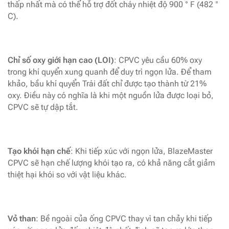
thấp nhất mà có thể hỗ trợ đốt cháy nhiệt độ 900 ° F (482 °
C).
Chỉ số oxy giới hạn cao (LOI)
: CPVC yêu cầu 60% oxy
trong khí quyển xung quanh để duy trì ngọn lửa. Để tham
khảo, bầu khí quyển Trái đất chỉ được tạo thành từ 21%
oxy. Điều này có nghĩa là khi một nguồn lửa được loại bỏ,
CPVC sẽ tự dập tắt.
Tạo khói hạn chế
: Khi tiếp xúc với ngọn lửa, BlazeMaster
CPVC sẽ hạn chế lượng khói tạo ra, có khả năng cắt giảm
thiệt hại khói so với vật liệu khác.
Vỏ than
: Bề ngoài của ống CPVC thay vì tan chảy khi tiếp