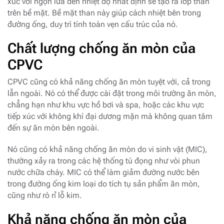
xúc với ngọn lửa đến nhiệt độ nhất định sẽ tạo ra lớp than
trên bề mặt. Bề mặt than này giúp cách nhiệt bên trong
đường ống, duy trì tính toàn vẹn cấu trúc của nó.
Chất lượng chống ăn mòn của
CPVC
CPVC cũng có khả năng chống ăn mòn tuyệt vời, cả trong
lẫn ngoài. Nó có thể được cài đặt trong môi trường ăn mòn,
chẳng hạn như khu vực hồ bơi và spa, hoặc các khu vực
tiếp xúc với không khí đại dương mặn mà không quan tâm
đến sự ăn mòn bên ngoài.
Nó cũng có khả năng chống ăn mòn do vi sinh vật (MIC),
thường xảy ra trong các hệ thống tù đọng như vòi phun
nước chữa cháy. MIC có thể làm giảm đường nước bên
trong đường ống kim loại do tích tụ sản phẩm ăn mòn,
cũng như rò rỉ lỗ kim.
Khả năng chống ăn mòn của