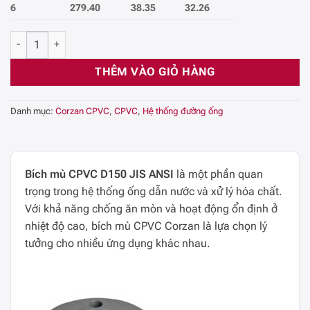
6
279.40
38.35
32.26
Bích mù - Blind flange CPVC Công Nghiệp SCH80, DN150 số lượng
THÊM VÀO GIỎ HÀNG
Danh mục:
Corzan CPVC
,
CPVC
,
Hệ thống đường ống
Bích mù CPVC D150 JIS ANSI
là một phần quan
trọng trong hệ thống ống dẫn nước và xử lý hóa chất.
Với khả năng chống ăn mòn và hoạt động ổn định ở
nhiệt độ cao, bích mù CPVC Corzan là lựa chọn lý
tưởng cho nhiều ứng dụng khác nhau.