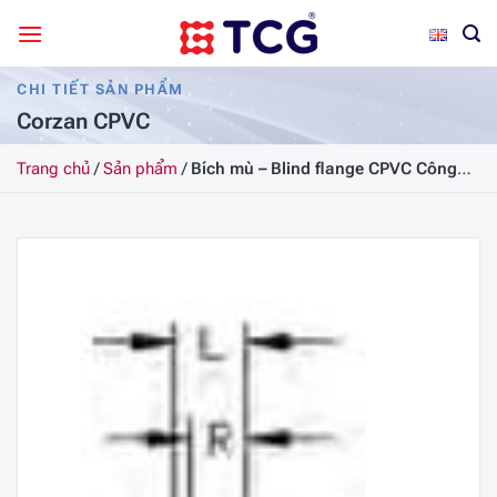
Bỏ
qua
nội
CHI TIẾT SẢN PHẨM
dung
Corzan CPVC
Trang chủ
/
Sản phẩm
/
Bích mù – Blind flange CPVC Công
Nghiệp SCH80, DN150