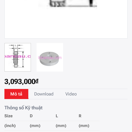
3,093,000
₫
Mô tả
Download
Video
Thông số Kỹ thuật
Size
D
L
R
(inch)
(mm)
(mm)
(mm)