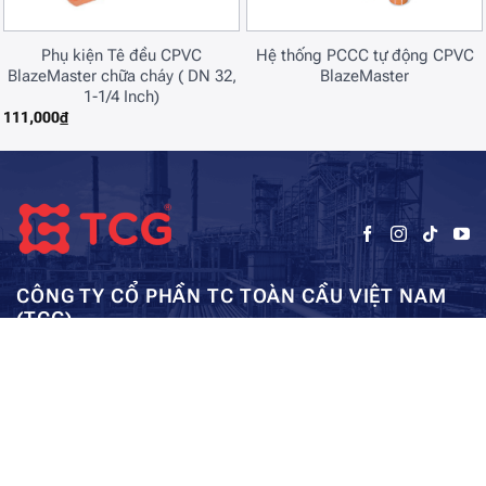
Phụ kiện Tê đều CPVC
Hệ thống PCCC tự động CPVC
BlazeMaster chữa cháy ( DN 32,
BlazeMaster
1-1/4 Inch)
111,000
₫
CÔNG TY CỔ PHẦN TC TOÀN CẦU VIỆT NAM
(TCG)
Trụ sở chính:
Tầng 5, Tòa nhà HUD3, số 121-123 Tô Hiệu, Hà
Kho: SEC – Mỹ Đình – Hà Nội:
Đông, Hà Nội
0962984114
ae01@tcg-corporation.com
Copyright © 2023 by tctoancau.com All Rights Reserved