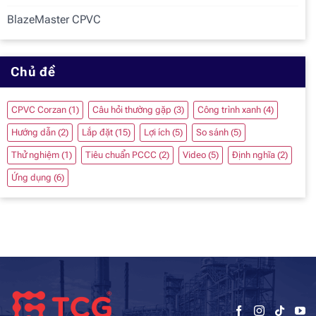
BlazeMaster CPVC
Chủ đề
CPVC Corzan
(1)
Câu hỏi thường gặp
(3)
Công trình xanh
(4)
Hướng dẫn
(2)
Lắp đặt
(15)
Lợi ích
(5)
So sánh
(5)
Thử nghiệm
(1)
Tiêu chuẩn PCCC
(2)
Video
(5)
Định nghĩa
(2)
Ứng dụng
(6)