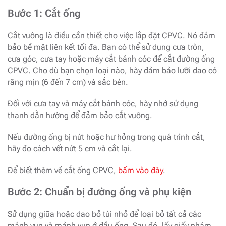
Bước 1: Cắt ống
Cắt vuông là điều cần thiết cho việc lắp đặt CPVC. Nó đảm
bảo bề mặt liên kết tối đa. Bạn có thể sử dụng cưa tròn,
cưa góc, cưa tay hoặc máy cắt bánh cóc để cắt đường ống
CPVC. Cho dù bạn chọn loại nào, hãy đảm bảo lưỡi dao có
răng mịn (6 đến 7 cm) và sắc bén.
Đối với cưa tay và máy cắt bánh cóc, hãy nhớ sử dụng
thanh dẫn hướng để đảm bảo cắt vuông.
Nếu đường ống bị nứt hoặc hư hỏng trong quá trình cắt,
hãy đo cách vết nứt 5 cm và cắt lại.
Để biết thêm về cắt ống CPVC,
bấm vào đây
.
Bước 2: Chuẩn bị đường ống và phụ kiện
Sử dụng giũa hoặc dao bỏ túi nhỏ để loại bỏ tất cả các
mảnh vụn và mảnh vụn ở đầu ống. Sau đó, lấy giấy nhám