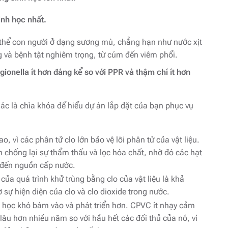
giảm
inh học nhất.
âm
lượng.
 thể con người ở dạng sương mù, chẳng hạn như nước xịt
g và bệnh tật nghiêm trọng, từ cúm đến viêm phổi.
onella ít hơn đáng kể so với PPR và thậm chí ít hơn
khác là chìa khóa để hiểu dự án lắp đặt của bạn phục vụ
 vì các phân tử clo lớn bảo vệ lõi phân tử của vật liệu.
 chống lại sự thẩm thấu và lọc hóa chất, nhờ đó các hạt
g đến nguồn cấp nước.
ủa quá trình khử trùng bằng clo của vật liệu là khả
ự hiện diện của clo và clo dioxide trong nước.
học khó bám vào và phát triển hơn. CPVC ít nhạy cảm
i lâu hơn nhiều năm so với hầu hết các đối thủ của nó, vì