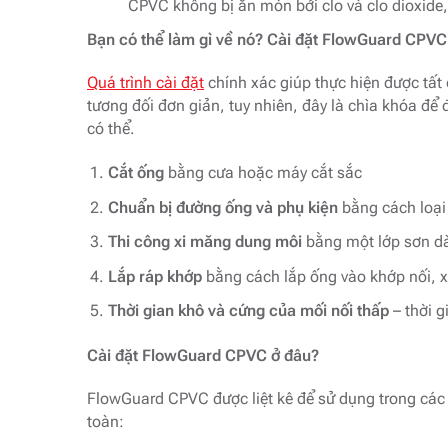
CPVC không bị ăn mòn bởi clo và clo dioxide
Bạn có thể làm gì về nó? Cài đặt FlowGuard CPVC
Quá trình cài đặt
chính xác giúp thực hiện được tất
tương đối đơn giản, tuy nhiên, đây là chìa khóa đ
có thể.
Cắt ống
bằng cưa hoặc máy cắt sắc
Chuẩn bị đường ống và phụ kiện
bằng cách loại 
Thi công xi măng dung môi
bằng một lớp sơn dà
Lắp ráp khớp
bằng cách lắp ống vào khớp nối, x
Thời gian khô và cứng của mối nối thấp
– thời g
Cài đặt FlowGuard CPVC ở đâu?
FlowGuard CPVC được liệt kê để sử dụng trong các 
toàn: