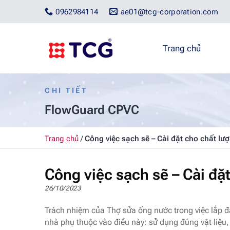
Bỏ
0962984114
ae01@tcg-corporation.com
qua
nội
dung
Trang chủ
CHI TIẾT
FlowGuard CPVC
Trang chủ
/
Công việc sạch sẽ – Cài đặt cho chất lư
Công việc sạch sẽ – Cài đặ
26/10/2023
Trách nhiệm của Thợ sửa ống nước trong việc lắp đ
nhà phụ thuộc vào điều này: sử dụng đúng vật liệu,