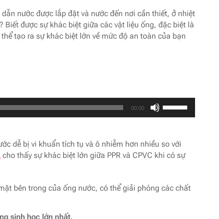
dẫn nước được lắp đặt và nước đến nơi cần thiết, ở nhiệt
 Biết được sự khác biệt giữa các vật liệu ống, đặc biệt là
 thể tạo ra sự khác biệt lớn về mức độ an toàn của bạn
Sử
00:00
dụng
các
phím
c dễ bị vi khuẩn tích tụ và ô nhiễm hơn nhiều so với
mũi
A
cho thấy sự khác biệt lớn giữa PPR và CPVC khi có sự
tên
Lên/Xuống
mặt bên trong của ống nước, có thể giải phóng các chất
để
tăng
hoặc
g sinh học lớn nhất.