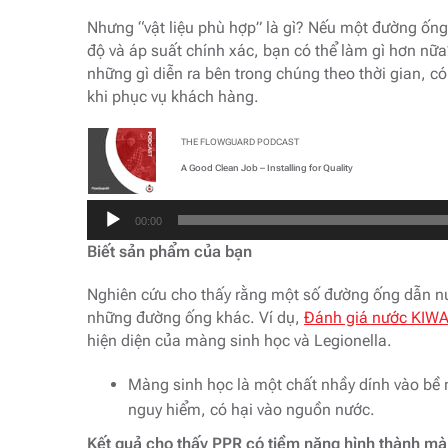
Nhưng “vật liệu phù hợp” là gì? Nếu một đường ống 
độ và áp suất chính xác, bạn có thể làm gì hơn nữa?
những gì diễn ra bên trong chúng theo thời gian, có
khi phục vụ khách hàng.
THE FLOWGUARD PODCAST
A Good Clean Job – Installing for Quality
Trình
00:00
phát
Biết sản phẩm của bạn
âm
thanh
Nghiên cứu cho thấy rằng một số đường ống dẫn nướ
những đường ống khác. Ví dụ,
Đánh giá nước KIW
hiện diện của màng sinh học và Legionella.
Màng sinh học là một chất nhầy dính vào bề 
nguy hiểm, có hại vào nguồn nước.
Kết quả cho thấy PPR có tiềm năng hình thành màn