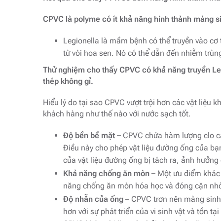
CPVC là polyme có ít khả năng hình thành màng s
Legionella là mầm bệnh có thể truyền vào cơ
từ vòi hoa sen. Nó có thể dẫn đến nhiễm trùn
Thử nghiệm cho thấy CPVC có khả năng truyền Legi
thép không gỉ.
Hiểu lý do tại sao CPVC vượt trội hơn các vật liệu 
khách hàng như thế nào với nước sạch tốt.
Độ bền bề mặt –
CPVC chứa hàm lượng clo cao,
Điều này cho phép vật liệu đường ống của bạn
của vật liệu đường ống bị tách ra, ảnh hưởn
Khả năng chống ăn mòn –
Một ưu điểm khác c
năng chống ăn mòn hóa học và đóng cặn nhờ s
Độ nhẵn của ống
– CPVC trơn nên màng sinh 
hơn với sự phát triển của vi sinh vật và tồn tạ