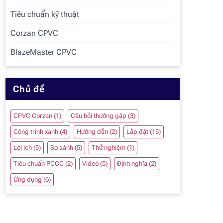
Tiêu chuẩn kỹ thuật
Corzan CPVC
BlazeMaster CPVC
Chủ đề
CPVC Corzan
(1)
Câu hỏi thường gặp
(3)
Công trình xanh
(4)
Hướng dẫn
(2)
Lắp đặt
(15)
Lợi ích
(5)
So sánh
(5)
Thử nghiệm
(1)
Tiêu chuẩn PCCC
(2)
Video
(5)
Định nghĩa
(2)
Ứng dụng
(6)