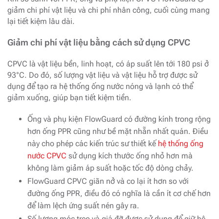
giảm chi phí vật liệu và chi phí nhân công, cuối cùng mang
lại tiết kiệm lâu dài.
Giảm chi phí vật liệu bằng cách sử dụng CPVC
CPVC là vật liệu bền, linh hoạt, có áp suất lên tới 180 psi ở
93°C. Do đó, số lượng vật liệu và vật liệu hỗ trợ được sử
dụng để tạo ra hệ thống ống nước nóng và lạnh có thể
giảm xuống, giúp bạn tiết kiệm tiền.
Ống và phụ kiện FlowGuard có đường kính trong rộng
hơn ống PPR cũng như bề mặt nhẵn nhất quán. Điều
này cho phép các kiến ​​trúc sư thiết kế
hệ thống ống
nước CPVC
sử dụng kích thước ống nhỏ hơn mà
không làm giảm áp suất hoặc tốc độ dòng chảy.
FlowGuard CPVC giãn nở và co lại ít hơn so với
đường ống PPR, điều đó có nghĩa là cần ít cơ chế hơn
để làm lệch ứng suất nén gây ra.
Số lượng móc treo và giá đỡ được sử dụng để giữ hệ