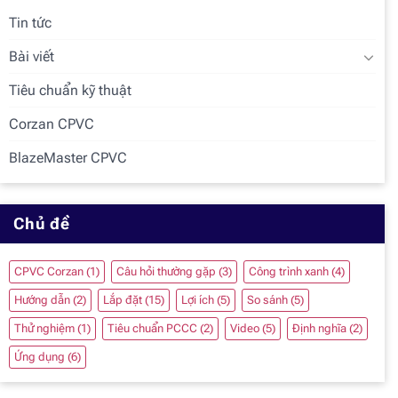
Tin tức
Bài viết
Tiêu chuẩn kỹ thuật
Corzan CPVC
BlazeMaster CPVC
Chủ đề
CPVC Corzan
(1)
Câu hỏi thường gặp
(3)
Công trình xanh
(4)
Hướng dẫn
(2)
Lắp đặt
(15)
Lợi ích
(5)
So sánh
(5)
Thử nghiệm
(1)
Tiêu chuẩn PCCC
(2)
Video
(5)
Định nghĩa
(2)
Ứng dụng
(6)