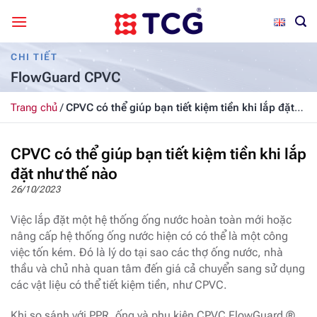
Bỏ
qua
nội
CHI TIẾT
dung
FlowGuard CPVC
Trang chủ
/
CPVC có thể giúp bạn tiết kiệm tiền khi lắp đặt
như thế nào
CPVC có thể giúp bạn tiết kiệm tiền khi lắp
đặt như thế nào
26/10/2023
Việc lắp đặt một hệ thống ống nước hoàn toàn mới hoặc
nâng cấp hệ thống ống nước hiện có có thể là một công
việc tốn kém. Đó là lý do tại sao các thợ ống nước, nhà
thầu và chủ nhà quan tâm đến giá cả chuyển sang sử dụng
các vật liệu có thể tiết kiệm tiền, như CPVC.
Khi so sánh với PPR, ống và phụ kiện CPVC FlowGuard ®