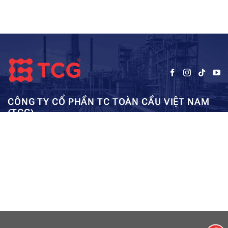
CÔNG TY CỔ PHẦN TC TOÀN CẦU VIỆT NAM
(TCG)
Trụ sở chính:
Tầng 5, Tòa nhà HUD3, số 121-123 Tô Hiệu, Hà
Kho: SEC – Mỹ Đình – Hà Nội:
Đông, Hà Nội
0962984114
ae01@tcg-corporation.com
Copyright © 2023 by tctoancau.com All Rights Reserved
Giới thiệu
Sản phẩm
Dự án
Tài nguyên
Liên hệ
Sitemap