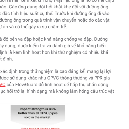
i ta nên xem xét khi chọn vật liệu ống là nó có thể chịu
 nào. Các ứng dụng đòi hỏi khắt khe đối với đường ống
đặc tính hiệu suất cụ thể. Trước khi đường ống đi vào
g đường ống trong quá trình vận chuyển hoặc do các vật
ự án và có thể gây ra sự chậm trễ.
i là độ bền va đập hoặc khả năng chống va đập. Đường
xây dựng, được kiểm tra và đánh giá về khả năng biến
định là kém linh hoạt hơn khi thử nghiệm có nhiều khả
t định.
xác định trong thử nghiệm là cao đáng kể, mang lại lợi
g được sử dụng khác như CPVC thông thường và PPR gia
PVC
của FlowGuard đủ linh hoạt để hấp thụ chấn động
ục hồi trở lại hình dạng mà không làm hỏng cấu trúc vật