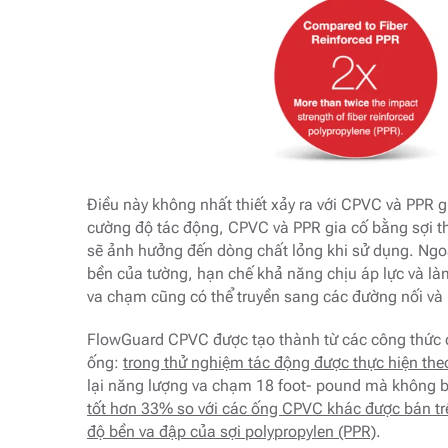
Điều này không nhất thiết xảy ra với CPVC và PPR g
cường độ tác động, CPVC và PPR gia cố bằng sợi t
sẽ ảnh hưởng đến dòng chất lỏng khi sử dụng. Ngoài
bền của tường, hạn chế khả năng chịu áp lực và l
va chạm cũng có thể truyền sang các đường nối và m
FlowGuard CPVC được tạo thành từ các công thức 
ống:
trong thử nghiệm tác động được thực hiện th
lại năng lượng va chạm 18 foot- pound mà không b
tốt hơn 33% so với các ống CPVC khác được bán trê
độ bền va đập của sợi polypropylen (PPR)
.