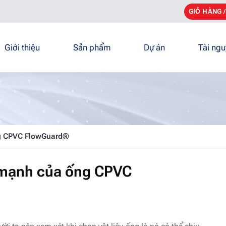
GIỎ HÀNG 
Giới thiệu
Sản phẩm
Dự án
Tài ng
g CPVC FlowGuard®
 mạnh của ống CPVC