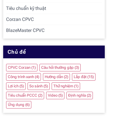
Tiêu chuẩn kỹ thuật
Corzan CPVC
BlazeMaster CPVC
Chủ đề
CPVC Corzan
(1)
Câu hỏi thường gặp
(3)
Công trình xanh
(4)
Hướng dẫn
(2)
Lắp đặt
(15)
Lợi ích
(5)
So sánh
(5)
Thử nghiệm
(1)
Tiêu chuẩn PCCC
(2)
Video
(5)
Định nghĩa
(2)
Ứng dụng
(6)