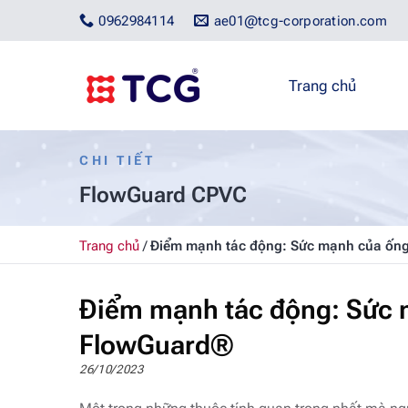
Bỏ
0962984114
ae01@tcg-corporation.com
qua
nội
dung
Trang chủ
CHI TIẾT
FlowGuard CPVC
Trang chủ
/
Điểm mạnh tác động: Sức mạnh của ốn
Điểm mạnh tác động: Sức
FlowGuard®
26/10/2023