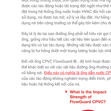
Một trong những thuộc tính quan trọng nhất mà ngườ
được các tác động hoặc tải trọng đột ngột như thế
đặt trong hệ thống ống nước hoặc HVAC đòi hỏi các 
sử dụng, nó được lưu trữ, xử lý và lắp đặt. Hư hỏn
dụng rơi trên công trường có thể gây tốn kém cho d
Đây là lý do tại sao đường ống phải sở hữu cái gọ
ống, giống như hầu hết các vật liệu liên quan đến 
dạng khi có lực tác dụng. Những vật liệu được xác 
năng bị hư hỏng dưới một trọng lượng hoặc lực nhấ
Đối với ống CPVC FlowGuard ® , độ linh hoạt được 
thế khác biệt so với các vật liệu đường ống thườn
cố bằng sợi.
Điều này có nghĩa là ống dẫn nước C
của các tác động không nghiêm trọng điển hình, ph
liệu hoặc hệ thống kết nối của nó.