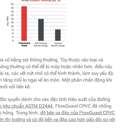
ia cố bằng sợi thông thường. Tùy thuộc vào loại và
hông thường có thể dễ bị móp hoặc nhăn hơn, điều này
 ra, các vết nứt nhỏ có thể hình thành, làm suy yếu độ
àm tăng mối lo ngại về ăn mòn. Một phần chấn động khi
ối nối liền kề.
độc quyền dành cho các đặc tính hiệu suất của đường
eo tiêu chuẩn ASTM D2444
, FlowGuard CPVC đã chống
ị hỏng. Trung bình,
độ bền va đập của FlowGuard CPVC
n thị trường và có độ bền va đập cao hơn gấp đôi so với